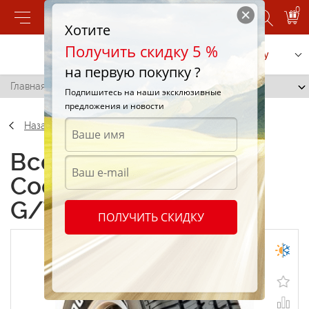
0
Хотите
Получить скидку 5 %
Позвонить
Заказать услугу
на первую покупку ?
Главная
/
Cooper Cobra Radial G/T 235/60 R15 98T
Подпишитесь на наши эксклюзивные
предложения и новости
Назад
Всесезонные шины
Cooper Cobra Radial
G/T 235/60 R15 98T
ПОЛУЧИТЬ СКИДКУ