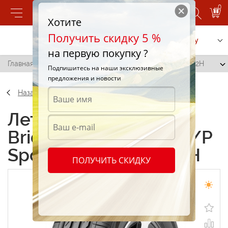
0
Хотите
Получить скидку 5 %
Позвонить
Заказать услугу
на первую покупку ?
Главная
/
Bridgestone Dueler H/P Sport 235/55 R20 102H
Подпишитесь на наши эксклюзивные
предложения и новости
Назад
Летние шины
Bridgestone Dueler H/P
Sport 235/55 R20 102H
ПОЛУЧИТЬ СКИДКУ