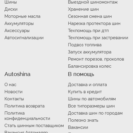
Шины
Выездной шиномонтаж
Диски
Хранение шин
Моторные масла
Сезонная смена шин
Аккумуляторы
Нарезка протектора шин
Аксессуары
Техпомощь при дтп
Автосигнализации
Техпомощь при застревании
Подвоз топлива
Запуск аккумулятора
Ремонт порезов, проколов
Балансировка колес
Autoshina
В помощь
О нас
Доставка и оплата
Новости
Купить в кредит
Контакты
Шины по автомобилям
Политика возврата
Все типоразмеры шин
Политика
Доставка шин по городам
конфиденциальности
Полезно знать
Стать шинным поставщиком
Вакансии
Вакансия Автомаляр