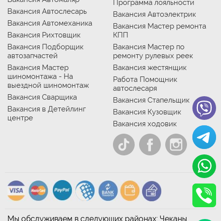
Программа лояльности
Вакансия Автослесарь
Вакансия Автоэлектрик
Вакансия Автомеханика
Вакансия Мастер ремонта
Вакансия Рихтовщик
КПП
Вакансия Подборщик
Вакансия Мастер по
автозапчастей
ремонту рулевых реек
Вакансия Мастер
Вакансия жестянщик
шиномонтажа - На
Работа Помощник
выездной шиномонтаж
автослесаря
Вакансия Сварщика
Вакансия Стапельщик
Вакансия в Детейлинг
Вакансия Кузовщик
центре
Вакансия ходовик
Мы обслуживаем в следующих районах: Чеканы,