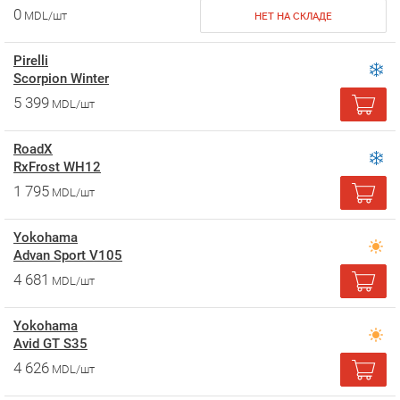
0
MDL/шт
НЕТ НА СКЛАДЕ
Pirelli
Scorpion Winter
5 399
MDL/шт
RoadX
RxFrost WH12
1 795
MDL/шт
Yokohama
Advan Sport V105
4 681
MDL/шт
Yokohama
Avid GT S35
4 626
MDL/шт