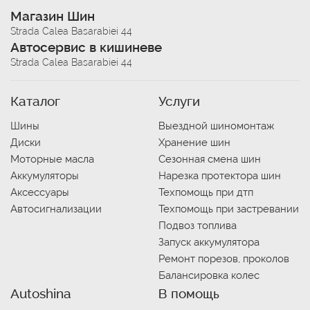
Магазин Шин
Strada Calea Basarabiei 44
Автосервис в кишиневе
Strada Calea Basarabiei 44
Каталог
Услуги
Шины
Выездной шиномонтаж
Диски
Хранение шин
Моторные масла
Сезонная смена шин
Аккумуляторы
Нарезка протектора шин
Аксессуары
Техпомощь при дтп
Автосигнализации
Техпомощь при застревании
Подвоз топлива
Запуск аккумулятора
Ремонт порезов, проколов
Балансировка колес
Autoshina
В помощь