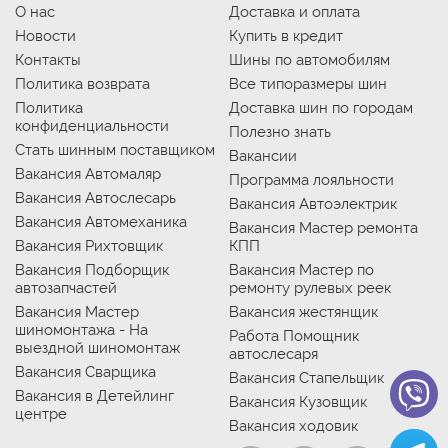
О нас
Доставка и оплата
Новости
Купить в кредит
Контакты
Шины по автомобилям
Политика возврата
Все типоразмеры шин
Политика
Доставка шин по городам
конфиденциальности
Полезно знать
Стать шинным поставщиком
Вакансии
Вакансия Автомаляр
Программа лояльности
Вакансия Автослесарь
Вакансия Автоэлектрик
Вакансия Автомеханика
Вакансия Мастер ремонта
Вакансия Рихтовщик
КПП
Вакансия Подборщик
Вакансия Мастер по
автозапчастей
ремонту рулевых реек
Вакансия Мастер
Вакансия жестянщик
шиномонтажа - На
Работа Помощник
выездной шиномонтаж
автослесаря
Вакансия Сварщика
Вакансия Стапельщик
Вакансия в Детейлинг
Вакансия Кузовщик
центре
Вакансия ходовик