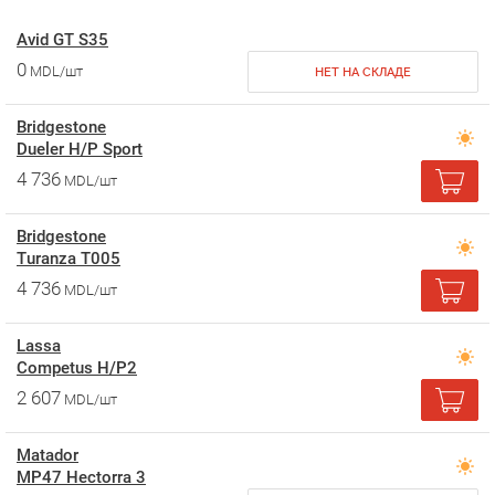
Avid GT S35
0
MDL/шт
НЕТ НА СКЛАДЕ
Bridgestone
Dueler H/P Sport
4 736
MDL/шт
Bridgestone
Turanza T005
4 736
MDL/шт
Lassa
Competus H/P2
2 607
MDL/шт
Matador
MP47 Hectorra 3