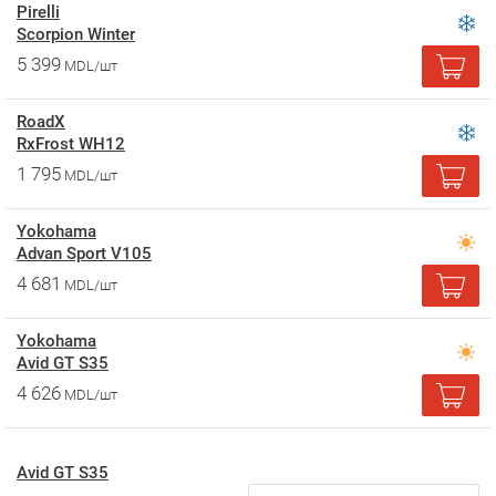
Pirelli
Scorpion Winter
5 399
MDL/шт
RoadX
RxFrost WH12
1 795
MDL/шт
Yokohama
Advan Sport V105
4 681
MDL/шт
Yokohama
Avid GT S35
4 626
MDL/шт
Avid GT S35