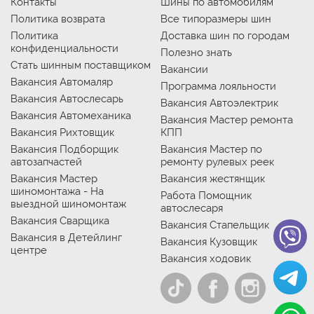
Контакты
Шины по автомобилям
Политика возврата
Все типоразмеры шин
Политика
Доставка шин по городам
конфиденциальности
Полезно знать
Стать шинным поставщиком
Вакансии
Вакансия Автомаляр
Программа лояльности
Вакансия Автослесарь
Вакансия Автоэлектрик
Вакансия Автомеханика
Вакансия Мастер ремонта
Вакансия Рихтовщик
КПП
Вакансия Подборщик
Вакансия Мастер по
автозапчастей
ремонту рулевых реек
Вакансия Мастер
Вакансия жестянщик
шиномонтажа - На
Работа Помощник
выездной шиномонтаж
автослесаря
Вакансия Сварщика
Вакансия Стапельщик
Вакансия в Детейлинг
Вакансия Кузовщик
центре
Вакансия ходовик