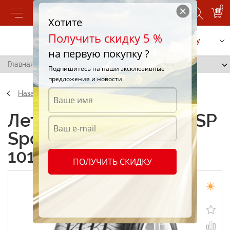
0
Хотите
Получить скидку 5 %
Позвонить
Заказать услугу
на первую покупку ?
Главная
/
Dunlop SP Sport 270 235/55 R19 101J
Подпишитесь на наши эксклюзивные
предложения и новости
Назад
Летние шины Dunlop SP
Sport 270 235/55 R19
101J
ПОЛУЧИТЬ СКИДКУ