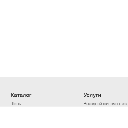
Каталог
Услуги
Шины
Выездной шиномонтаж
Диски
Хранение шин
Моторные масла
Сезонная смена шин
Аккумуляторы
Нарезка протектора ш