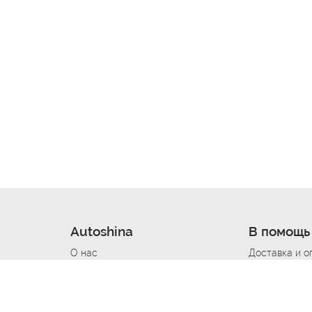
Autoshina
В помощь
О нас
Доставка и о
Новости
Купить в кре
Вакансии
Шины по авт
ин
Контакты
Все типораз