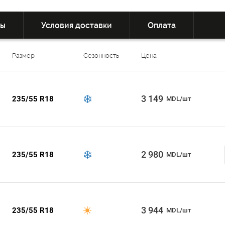
вы
Условия доставки
Оплата
Размер
Сезонность
Цена
3 149
235/55 R18
MDL/шт
2 980
235/55 R18
MDL/шт
3 944
235/55 R18
MDL/шт