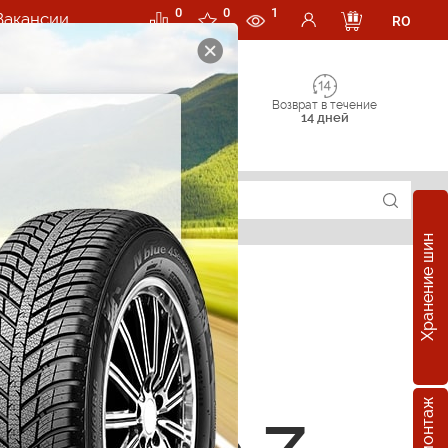
0
0
1
Вакансии
RO
Возврат в течение
14 дней
Хранение шин
е шины