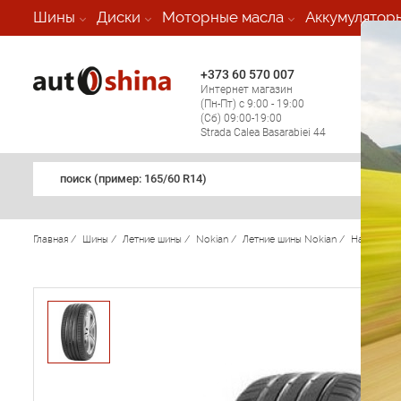
-
Шины
Диски
Моторные масла
Аккумулятор
+373 60 570 007
+373 
Интернет магазин
Мобил
(Пн-Пт) с 9:00 - 19:00
(кругл
(Сб) 09:00-19:00
регио
Strada Calea Basarabiei 44
поиск (примеp: 165/60 R14)
Главная
/
Шины
/
Летние шины
/
Nokian
/
Летние шины Nokian
/
Hakka Z 