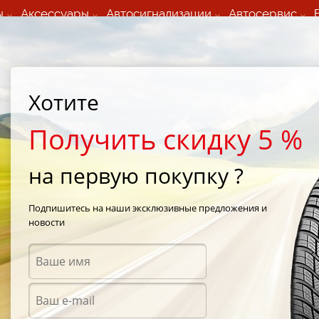
ы
Аксессуары
Автосигнализации
Автосервис
60 066 000
+373 60 608 000
ьный шиномонтаж 24/7
Автосервис в кишиневе
осуточно по всем
(Пн-Пт) с 9:00 - 19:00
Хотите
нам)
(Сб) 09:00-19:00
Strada Calea Basarabiei 44
Получить скидку 5 %
на первую покупку ?
SUV
/
Nokian Hakka Z SUV 235/55 R18 104W
Подпишитесь на наши эксклюзивные предложения и
новости
Летни