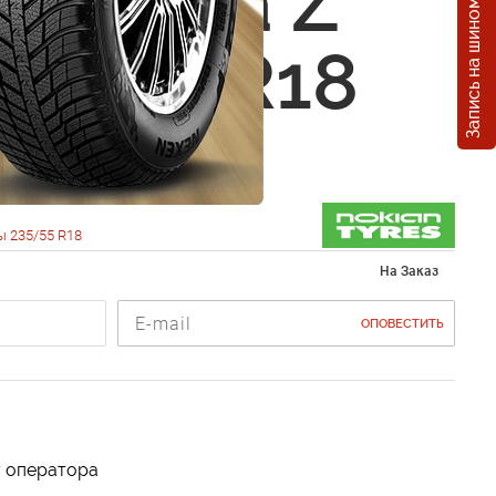
Запись на шиномонтаж
n Hakka Z
35/55 R18
 235/55 R18
На Заказ
ОПОВЕСТИТЬ
у оператора