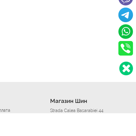
Магазин Шин
плата
Strada Calea Basarabiei 44
дит
Автосервис в кишиневе
омобилям
меры шин
Strada Calea Basarabiei 44