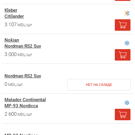
Kleber
Citilander
3 107
MDL/шт
Nokian
Nordman RS2 Suv
3 000
MDL/шт
Nordman RS2 Suv
0
MDL/шт
НЕТ НА СКЛАДЕ
Matador Continental
MP-93 Nordicca
2 600
MDL/шт