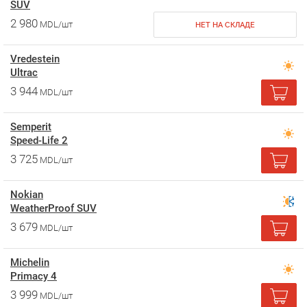
SUV
2 980
MDL/шт
НЕТ НА СКЛАДЕ
Vredestein
Ultrac
3 944
MDL/шт
Semperit
Speed-Life 2
3 725
MDL/шт
Nokian
WeatherProof SUV
3 679
MDL/шт
Michelin
Primacy 4
3 999
MDL/шт