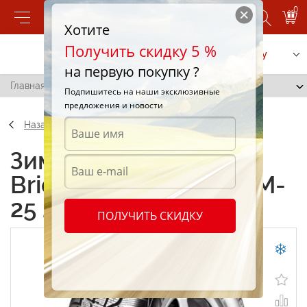
0
Хотите
Получить скидку 5 %
Позвонить
Заказать услугу
на первую покупку ?
Главная
/
Bridgestone Blizzak LM-25 235/55 R18 100H
Подпишитесь на наши эксклюзивные
предложения и новости
Назад
Зимние шины
Bridgestone Blizzak LM-
25 235/55 R18 100H
ПОЛУЧИТЬ СКИДКУ