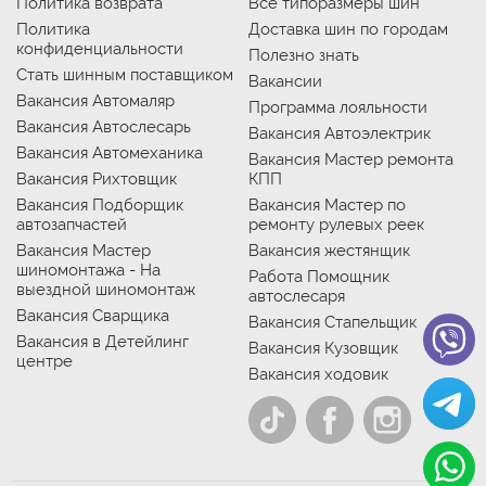
Политика возврата
Все типоразмеры шин
Политика
Доставка шин по городам
конфиденциальности
Полезно знать
Стать шинным поставщиком
Вакансии
Вакансия Автомаляр
Программа лояльности
Вакансия Автослесарь
Вакансия Автоэлектрик
Вакансия Автомеханика
Вакансия Мастер ремонта
Вакансия Рихтовщик
КПП
Вакансия Подборщик
Вакансия Мастер по
автозапчастей
ремонту рулевых реек
Вакансия Мастер
Вакансия жестянщик
шиномонтажа - На
Работа Помощник
выездной шиномонтаж
автослесаря
Вакансия Сварщика
Вакансия Стапельщик
Вакансия в Детейлинг
Вакансия Кузовщик
центре
Вакансия ходовик