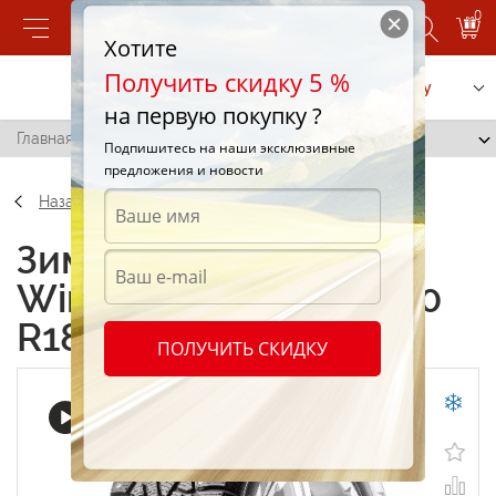
0
Хотите
Получить скидку 5 %
Позвонить
Заказать услугу
на первую покупку ?
Главная
/
Pirelli Winter Ice Zero 235/50 R18 101Y
Подпишитесь на наши эксклюзивные
предложения и новости
Назад
Зимние шины Pirelli
Winter Ice Zero 235/50
R18 101Y
ПОЛУЧИТЬ СКИДКУ