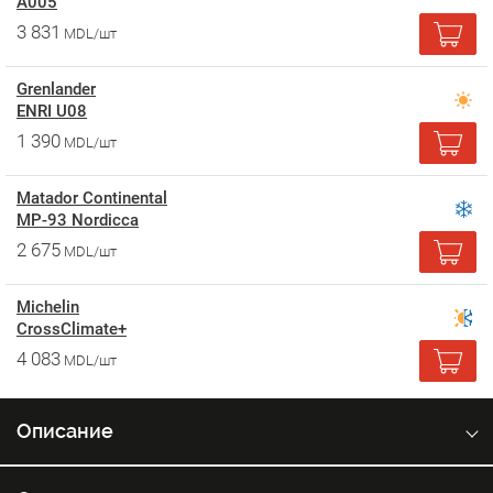
A005
3 831
MDL/шт
Grenlander
ENRI U08
1 390
MDL/шт
Matador Continental
MP-93 Nordicca
2 675
MDL/шт
Michelin
CrossClimate+
4 083
MDL/шт
Описание