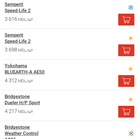
Semperit
Speed-Life 2
3 616
MDL/шт
Semperit
Speed-Life 2
3 698
MDL/шт
Yokohama
BLUEARTH-A AE50
4 312
MDL/шт
Bridgestone
Dueler H/P Sport
4 217
MDL/шт
Bridgestone
Weather Control