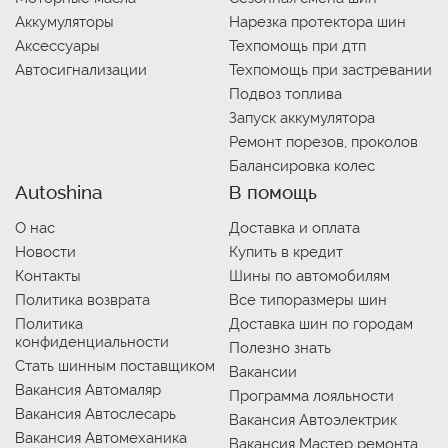
Аккумуляторы
Нарезка протектора шин
Аксессуары
Техпомощь при дтп
Автосигнализации
Техпомощь при застревании
Подвоз топлива
Запуск аккумулятора
Ремонт порезов, проколов
Балансировка колес
Autoshina
В помощь
О нас
Доставка и оплата
Новости
Купить в кредит
Контакты
Шины по автомобилям
Политика возврата
Все типоразмеры шин
Политика
Доставка шин по городам
конфиденциальности
Полезно знать
Стать шинным поставщиком
Вакансии
Вакансия Автомаляр
Программа лояльности
Вакансия Автослесарь
Вакансия Автоэлектрик
Вакансия Автомеханика
Вакансия Мастер ремонта