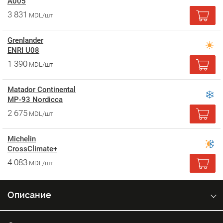
A005
3 831
MDL/шт
Grenlander
ENRI U08
1 390
MDL/шт
Matador Continental
MP-93 Nordicca
2 675
MDL/шт
Michelin
CrossClimate+
4 083
MDL/шт
Описание