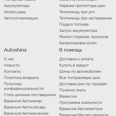
Аккумуляторы
Нарезка протектора шин
Аксессуары
Техпомощь при дтп
Автосигнализации
Техпомощь при застревании
Подвоз топлива
Запуск аккумулятора
Ремонт порезов, проколов
Балансировка колес
Autoshina
В помощь
О нас
Доставка и оплата
Новости
Купить в кредит
Контакты
Шины по автомобилям
Политика возврата
Все типоразмеры шин
Политика
Доставка шин по городам
конфиденциальности
Полезно знать
Стать шинным поставщиком
Вакансии
Вакансия Автомаляр
Программа лояльности
Вакансия Автослесарь
Вакансия Автоэлектрик
Вакансия Автомеханика
Вакансия Мастер ремонта