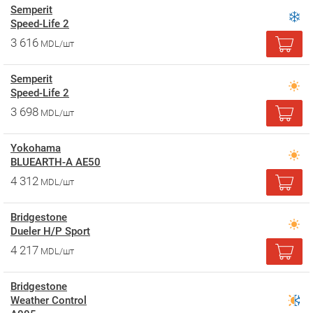
Semperit
Speed-Life 2
3 616
MDL/шт
Semperit
Speed-Life 2
3 698
MDL/шт
Yokohama
BLUEARTH-A AE50
4 312
MDL/шт
Bridgestone
Dueler H/P Sport
4 217
MDL/шт
Bridgestone
Weather Control