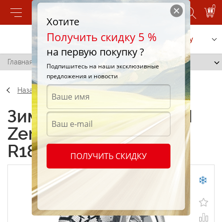
0
Хотите
Получить скидку 5 %
Позвонить
Заказать услугу
на первую покупку ?
Главная
/
Kumho I Zen Wis KW19 235/50 R18 101T
Подпишитесь на наши эксклюзивные
предложения и новости
Назад
Зимние шины Kumho I
Zen Wis KW19 235/50
R18 101T
ПОЛУЧИТЬ СКИДКУ