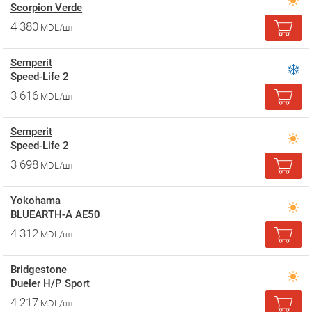
Scorpion Verde
4 380
MDL/шт
Semperit
Speed-Life 2
3 616
MDL/шт
Semperit
Speed-Life 2
3 698
MDL/шт
Yokohama
BLUEARTH-A AE50
4 312
MDL/шт
Bridgestone
Dueler H/P Sport
4 217
MDL/шт