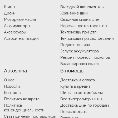
Шины
Выездной шиномонтаж
Диски
Хранение шин
Моторные масла
Сезонная смена шин
Аккумуляторы
Нарезка протектора шин
Аксессуары
Техпомощь при дтп
Автосигнализации
Техпомощь при застревании
Подвоз топлива
Запуск аккумулятора
Ремонт порезов, проколов
Балансировка колес
Autoshina
В помощь
О нас
Доставка и оплата
Новости
Купить в кредит
Контакты
Шины по автомобилям
Политика возврата
Все типоразмеры шин
Политика
Доставка шин по городам
конфиденциальности
Полезно знать
Стать шинным поставщиком