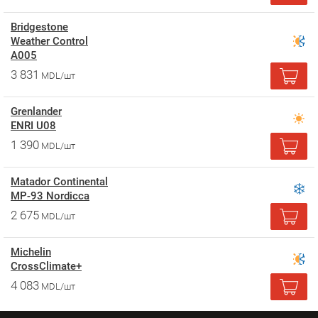
Bridgestone
Weather Control
A005
3 831
MDL/шт
Grenlander
ENRI U08
1 390
MDL/шт
Matador Continental
MP-93 Nordicca
2 675
MDL/шт
Michelin
CrossClimate+
4 083
MDL/шт