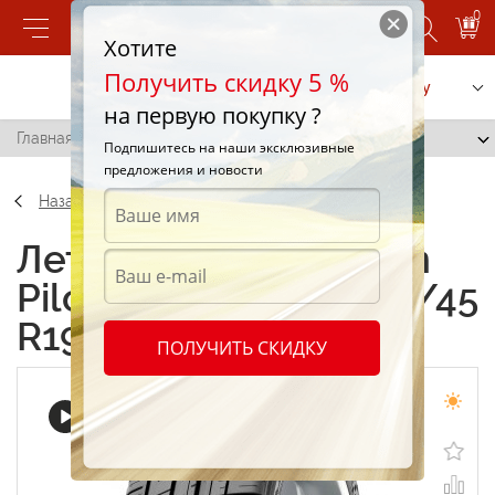
0
Хотите
Получить скидку 5 %
Позвонить
Заказать услугу
на первую покупку ?
Главная
/
Michelin Pilot Sport 3 (PS3) 235/45 R19 99W
Подпишитесь на наши эксклюзивные
предложения и новости
Назад
Летние шины Michelin
Pilot Sport 3 (PS3) 235/45
R19 99W
ПОЛУЧИТЬ СКИДКУ