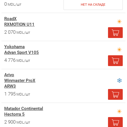
0
MDL/шт
НЕТ НА СКЛАДЕ
RoadX
RXMOTION U11
2 070
MDL/шт
Yokohama
Advan Sport V105
4 776
MDL/шт
Arivo
Winmaster ProX
ARW3
1 795
MDL/шт
Matador Continental
Hectorra 5
2 900
MDL/шт