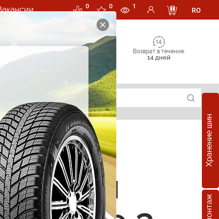
0
0
1
Вакансии
RO
Возврат в течение
14 дней
Хранение шин
е шины