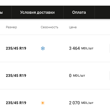
вы
Условия доставки
Оплата
Размер
Сезонность
Цена
3 464
235/45 R19
MDL/шт
0
235/45 R19
MDL/шт
2 070
235/45 R19
MDL/шт