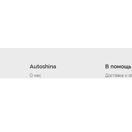
Autoshina
В помощь
О нас
Доставка и о
Новости
Купить в кре
Вакансии
Шины по авт
ин
Контакты
Все типораз
Политика возврата
Доставка шин
вании
Политика конфиденциальности
Полезно знат
Стать шинным поставщиком
Программа л
Вакансия Автомаляр
Вакансия По
лов
Вакансия Автослесарь
Вакансия Ма