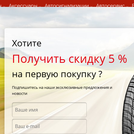
ы
Аксессуары
Автосигнализации
Автосервис
60 066 000
+373 60 608 000
ьный шиномонтаж 24/7
Автосервис в кишиневе
осуточно по всем
(Пн-Пт) с 9:00 - 19:00
Хотите
нам)
(Сб) 09:00-19:00
Strada Calea Basarabiei 44
Получить скидку 5 %
на первую покупку ?
/
Michelin X-Ice 3 (Xi3) 235/45 R19 99H
Подпишитесь на наши эксклюзивные предложения и
новости
Зимни