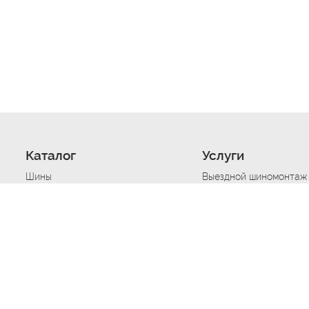
Каталог
Услуги
Шины
Выездной шиномонтаж
Диски
Хранение шин
Моторные масла
Сезонная смена шин
Аккумуляторы
Нарезка протектора ш
Аксессуары
Техпомощь при дтп
Автосигнализации
Техпомощь при застре
Подвоз топлива
Запуск аккумулятора
Ремонт порезов, проко