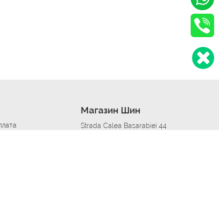
Магазин Шин
плата
Strada Calea Basarabiei 44
дит
Автосервис в кишиневе
омобилям
меры шин
Strada Calea Basarabiei 44
 по городам
ь
ояльности
Приложение Autoshina в твоем телефоне
дборщик автозапчастей
стер шиномонтажа -