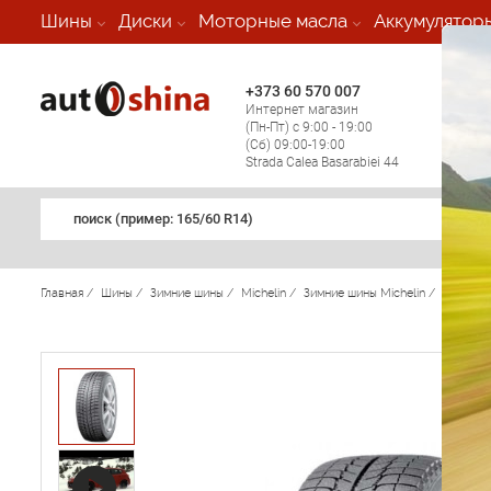
-
Шины
Диски
Моторные масла
Аккумулятор
+373 60 570 007
+373 
Интернет магазин
Мобил
(Пн-Пт) с 9:00 - 19:00
(кругл
(Сб) 09:00-19:00
регио
Strada Calea Basarabiei 44
поиск (примеp: 165/60 R14)
Главная
/
Шины
/
Зимние шины
/
Michelin
/
Зимние шины Michelin
/
X-Ice 3