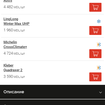
A005
4 482
MDL/шт
LingLong
Winter Max UHP
1 960
MDL/шт
Michelin
CrossClimate+
4 724
MDL/шт
Kleber
Quadraxer 2
3 590
MDL/шт
Описание