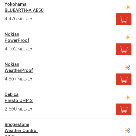
Yokohama
BLUEARTH-A AE50
4 476
MDL/шт
Nokian
PowerProof
4 162
MDL/шт
Nokian
WeatherProof
4 367
MDL/шт
Debica
Presto UHP 2
2 560
MDL/шт
Bridgestone
Weather Control