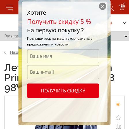
0
Хотите
Получить скидку 5 %
Позвонить
Заказать услугу
на первую покупку ?
Главная
/
Michelin Primacy HP 235/45 R18 98W
Подпишитесь на наши эксклюзивные
предложения и новости
Назад
Летние шины Michelin
Primacy HP 235/45 R18
98W
ПОЛУЧИТЬ СКИДКУ