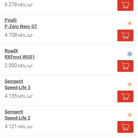
6 278
MDL/шт
Pirelli
P-Zero Nero GT
4 708
MDL/шт
RoadX
RXFrost WU01
2 000
MDL/шт
Semperit
Speed-Life 3
4 135
MDL/шт
Semperit
Speed-Life 2
4 121
MDL/шт