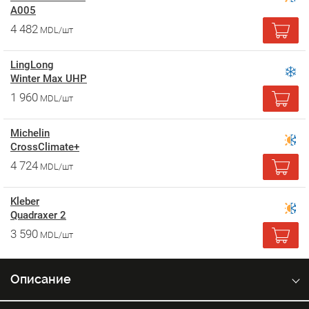
A005
4 482
MDL/шт
LingLong
Winter Max UHP
1 960
MDL/шт
Michelin
CrossClimate+
4 724
MDL/шт
Kleber
Quadraxer 2
3 590
MDL/шт
Описание