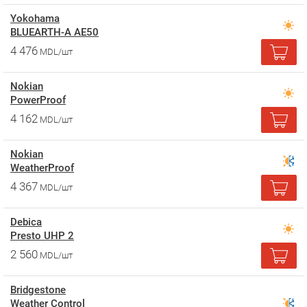
Yokohama
BLUEARTH-A AE50
4 476
MDL/шт
Nokian
PowerProof
4 162
MDL/шт
Nokian
WeatherProof
4 367
MDL/шт
Debica
Presto UHP 2
2 560
MDL/шт
Bridgestone
Weather Control