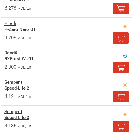
Cinturato P7
6 278
MDL/шт
Pirelli
P-Zero Nero GT
4 708
MDL/шт
RoadX
RXFrost WU01
2 000
MDL/шт
Semperit
Speed-Life 2
4 121
MDL/шт
Semperit
Speed-Life 3
4 135
MDL/шт