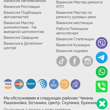
Вакансия Автомеханика
Вакансия Мастер ремонта
Вакансия Рихтовщик
КПП
Вакансия Подборщик
Вакансия Мастер по
автозапчастей
ремонту рулевых реек
Вакансия Мастер
Вакансия жестянщик
шиномонтажа - На
Работа Помощник
выездной шиномонтаж
автослесаря
Вакансия Сварщика
Вакансия Стапельщик
Вакансия в Детейлинг
Вакансия Кузовщик
центре
Вакансия ходовик
Мы обслуживаем в следующих районах: Чеканы,
Рышкановка, Ботаника, Центр, Скулянка, Буюканы
Приложение Autoshina в твоем телефоне