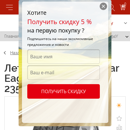
0
Хотите
Получить скидку 5 %
Позвонить
Заказать услугу
на первую покупку ?
Главная
/
Goodyear Eagle F1 (asymmetric) 235/45 R18 94Y
Подпишитесь на наши эксклюзивные
предложения и новости
Назад
Летние шины Goodyear
Eagle F1 (asymmetric)
235/45 R18 94Y
ПОЛУЧИТЬ СКИДКУ