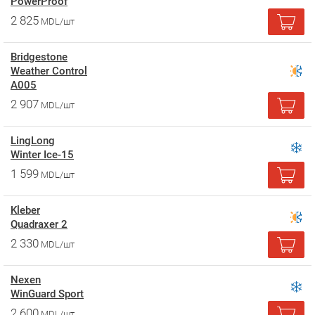
PowerProof
2 825
MDL/шт
Bridgestone
Weather Control
A005
2 907
MDL/шт
LingLong
Winter Ice-15
1 599
MDL/шт
Kleber
Quadraxer 2
2 330
MDL/шт
Nexen
WinGuard Sport
2 600
MDL/шт