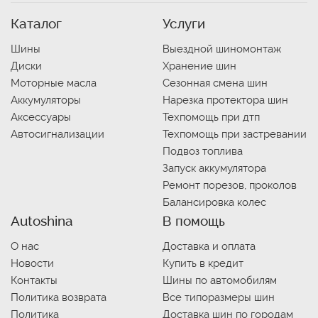
Каталог
Услуги
Шины
Выездной шиномонтаж
Диски
Хранение шин
Моторные масла
Сезонная смена шин
Аккумуляторы
Нарезка протектора шин
Аксессуары
Техпомощь при дтп
Автосигнализации
Техпомощь при застревании
Подвоз топлива
Запуск аккумулятора
Ремонт порезов, проколов
Балансировка колес
Autoshina
В помощь
О нас
Доставка и оплата
Новости
Купить в кредит
Контакты
Шины по автомобилям
Политика возврата
Все типоразмеры шин
Политика
Доставка шин по городам