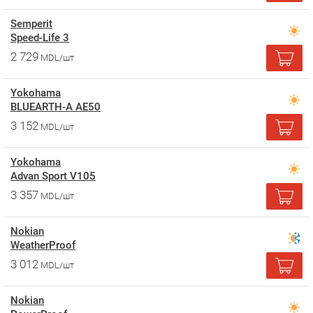
Semperit
Speed-Life 3
2 729
MDL/шт
Yokohama
BLUEARTH-A AE50
3 152
MDL/шт
Yokohama
Advan Sport V105
3 357
MDL/шт
Nokian
WeatherProof
3 012
MDL/шт
Nokian