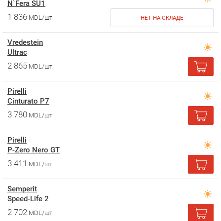
N`Fera SU1
1 836
MDL/шт
НЕТ НА СКЛАДЕ
Vredestein
Ultrac
2 865
MDL/шт
Pirelli
Cinturato P7
3 780
MDL/шт
Pirelli
P-Zero Nero GT
3 411
MDL/шт
Semperit
Speed-Life 2
2 702
MDL/шт