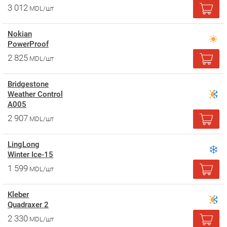
3 012
MDL/шт
Nokian
PowerProof
2 825
MDL/шт
Bridgestone
Weather Control
A005
2 907
MDL/шт
LingLong
Winter Ice-15
1 599
MDL/шт
Kleber
Quadraxer 2
2 330
MDL/шт