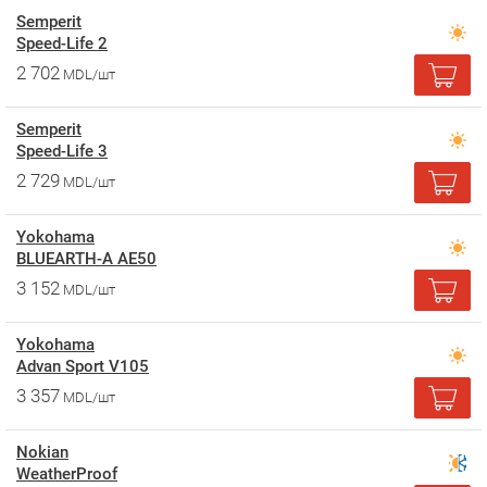
Semperit
Speed-Life 2
2 702
MDL/шт
Semperit
Speed-Life 3
2 729
MDL/шт
Yokohama
BLUEARTH-A AE50
3 152
MDL/шт
Yokohama
Advan Sport V105
3 357
MDL/шт
Nokian
WeatherProof