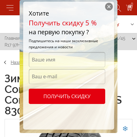
0
Хотите
Получить скидку 5 %
Позвонить
Заказать услугу
на первую покупку ?
Главная
/
Continental ContiWinterContact TS 830 P 235/45
Подпишитесь на наши эксклюзивные
R17 97H
предложения и новости
Назад
Зимние шины
Continental
ПОЛУЧИТЬ СКИДКУ
ContiWinterContact TS
830 P 235/45 R17 97H