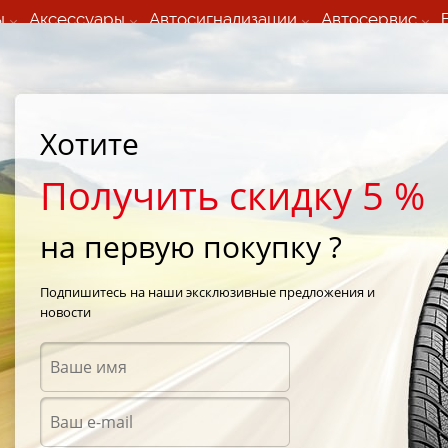
ы
Аксессуары
Автосигнализации
Автосервис
60 066 000
+373 60 608 000
ьный шиномонтаж 24/7
Автосервис в кишиневе
осуточно по всем
(Пн-Пт) с 9:00 - 19:00
Хотите
нам)
(Сб) 09:00-19:00
Strada Calea Basarabiei 44
Получить скидку 5 %
на первую покупку ?
2
/
Falken Ziex ZE-502 235/45 R17 94W
Подпишитесь на наши эксклюзивные предложения и
новости
Летни