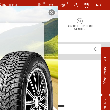
0
0
1
Вакансии
RO
Возврат в течение
14 дней
Хранение шин
е шины