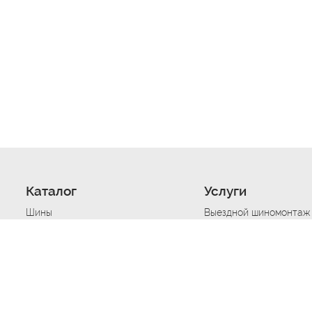
Каталог
Услуги
Шины
Выездной шиномонтаж
Диски
Хранение шин
Моторные масла
Сезонная смена шин
Аккумуляторы
Нарезка протектора ш
Аксессуары
Техпомощь при дтп
Автосигнализации
Техпомощь при застре
Подвоз топлива