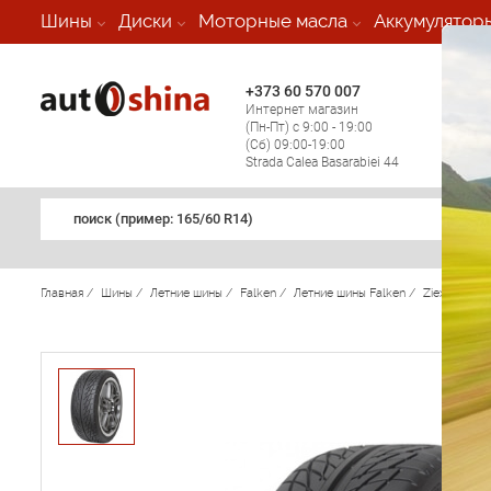
-
Шины
Диски
Моторные масла
Аккумулятор
+373 60 570 007
+373 
Интернет магазин
Мобил
(Пн-Пт) с 9:00 - 19:00
(кругл
(Сб) 09:00-19:00
регио
Strada Calea Basarabiei 44
поиск (примеp: 165/60 R14)
Главная
/
Шины
/
Летние шины
/
Falken
/
Летние шины Falken
/
Ziex ZE-50