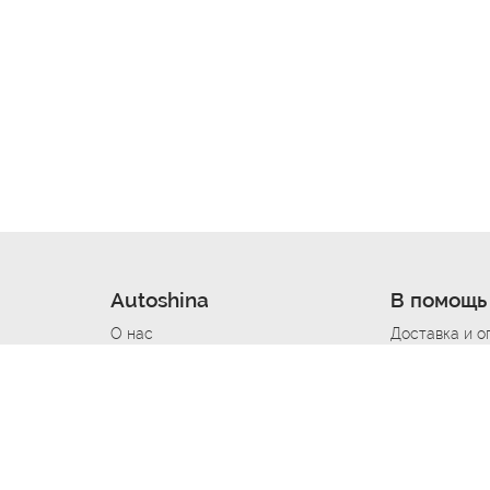
Autoshina
В помощь
О нас
Доставка и о
Новости
Купить в кре
Вакансии
Шины по авт
ин
Контакты
Все типораз
Политика возврата
Доставка шин
вании
Политика конфиденциальности
Полезно знат
Стать шинным поставщиком
Программа л