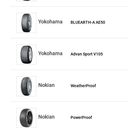
Yokohama
BLUEARTH-A AE50
Yokohama
Advan Sport V105
Nokian
WeatherProof
Nokian
PowerProof