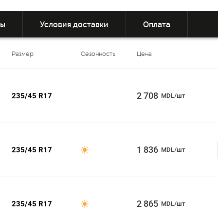
вы
Условия доставки
Оплата
Размер
Сезонность
Цена
2 708
235/45 R17
MDL/шт
1 836
235/45 R17
MDL/шт
2 865
235/45 R17
MDL/шт