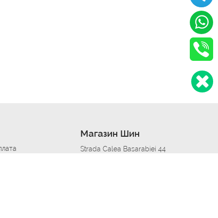
Магазин Шин
плата
Strada Calea Basarabiei 44
дит
Автосервис в кишиневе
омобилям
меры шин
Strada Calea Basarabiei 44
 по городам
ь
ояльности