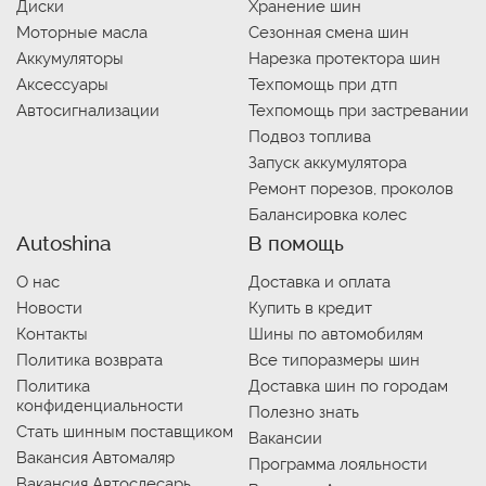
Диски
Хранение шин
Моторные масла
Сезонная смена шин
Аккумуляторы
Нарезка протектора шин
Аксессуары
Техпомощь при дтп
Автосигнализации
Техпомощь при застревании
Подвоз топлива
Запуск аккумулятора
Ремонт порезов, проколов
Балансировка колес
Autoshina
В помощь
О нас
Доставка и оплата
Новости
Купить в кредит
Контакты
Шины по автомобилям
Политика возврата
Все типоразмеры шин
Политика
Доставка шин по городам
конфиденциальности
Полезно знать
Стать шинным поставщиком
Вакансии
Вакансия Автомаляр
Программа лояльности
Вакансия Автослесарь