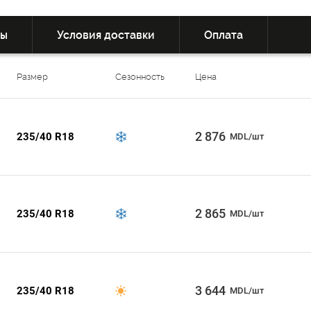
вы
Условия доставки
Оплата
Размер
Сезонность
Цена
2 876
235/40 R18
MDL/шт
2 865
235/40 R18
MDL/шт
3 644
235/40 R18
MDL/шт