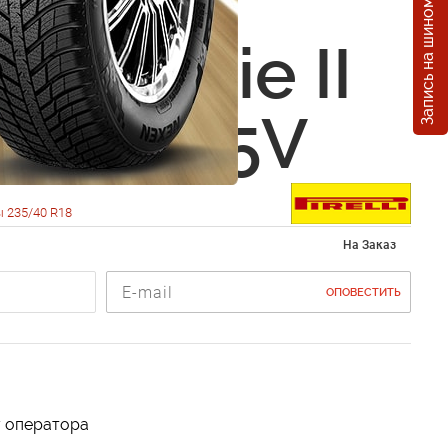
Запись на шиномонтаж
i Winter
ero Serie II
0 R18 95V
 235/40 R18
На Заказ
ОПОВЕСТИТЬ
у оператора