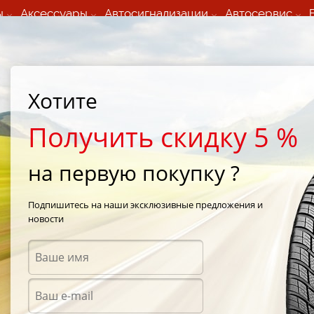
ы
Аксессуары
Автосигнализации
Автосервис
60 066 000
+373 60 608 000
ьный шиномонтаж 24/7
Автосервис в кишиневе
осуточно по всем
(Пн-Пт) с 9:00 - 19:00
Хотите
нам)
(Сб) 09:00-19:00
Strada Calea Basarabiei 44
Получить скидку 5 %
на первую покупку ?
Sottozero Serie II
/
Pirelli Winter Sottozero Serie II 235/40 R18 95V
Подпишитесь на наши эксклюзивные предложения и
новости
Зимни