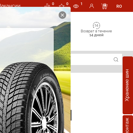
0
0
1
Вакансии
RO
Возврат в течение
14 дней
Хранение шин
е шины