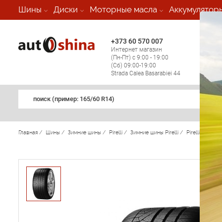
-
Шины
Диски
Моторные масла
Аккумулятор
+373 60 570 007
+373 
Интернет магазин
Мобил
(Пн-Пт) с 9:00 - 19:00
(кругл
(Сб) 09:00-19:00
регио
Strada Calea Basarabiei 44
поиск (примеp: 165/60 R14)
Главная
/
Шины
/
Зимние шины
/
Pirelli
/
Зимние шины Pirelli
/
Pirelli Winter 