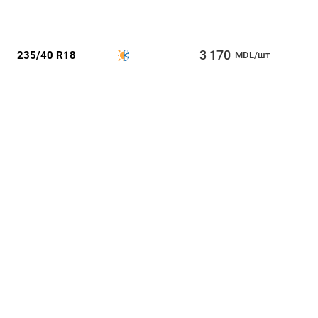
3 170
235/40 R18
MDL/шт