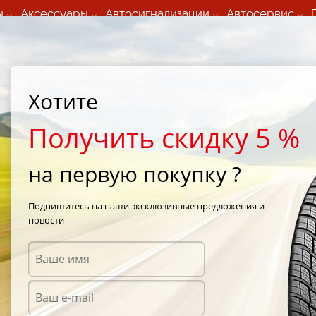
ы
Аксессуары
Автосигнализации
Автосервис
60 066 000
+373 60 608 000
ьный шиномонтаж 24/7
Автосервис в кишиневе
осуточно по всем
(Пн-Пт) с 9:00 - 19:00
Хотите
нам)
(Сб) 09:00-19:00
Strada Calea Basarabiei 44
Получить скидку 5 %
на первую покупку ?
ontinental ContiWinterContact
/
Continental ContiWinterContact TS 810 Sport 235/40 R
Подпишитесь на наши эксклюзивные предложения и
новости
Зимни