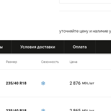
уточняйте цену и наличие 
вы
Условия доставки
Оплата
Размер
Сезонность
Цена
2 876
235/40 R18
MDL/шт
2 865
235/40 R18
MDL/шт