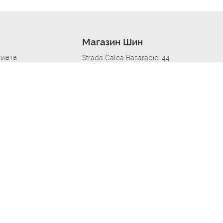
Магазин Шин
плата
Strada Calea Basarabiei 44
дит
Автосервис в кишиневе
омобилям
меры шин
Strada Calea Basarabiei 44
 по городам
ь
ояльности
Приложение Autoshina в твоем телефоне
дборщик автозапчастей
стер шиномонтажа -
 шиномонтаж
арщика
етейлинг центре
апельщик
зовщик
овик