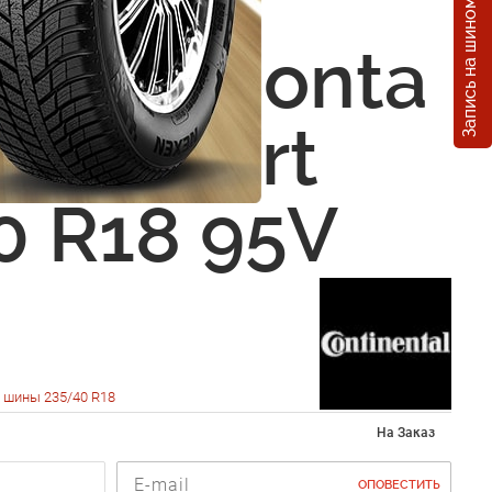
Запись на шиномонтаж
nental
WinterConta
810 Sport
0 R18 95V
 шины 235/40 R18
На Заказ
ОПОВЕСТИТЬ