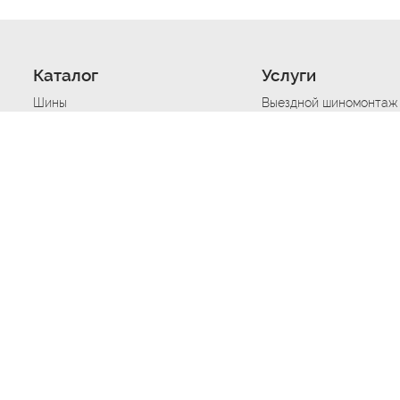
Каталог
Услуги
Шины
Выездной шиномонтаж
Диски
Хранение шин
Моторные масла
Сезонная смена шин
Аккумуляторы
Нарезка протектора ш
Аксессуары
Техпомощь при дтп
Автосигнализации
Техпомощь при застре
Подвоз топлива
Запуск аккумулятора
Ремонт порезов, проко
Балансировка колес