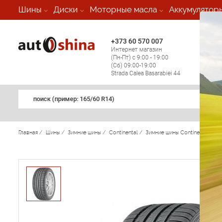
-
Шины
Диски
Моторные масла
Аккумулятор
+373 60 570 007
+373 
Интернет магазин
Мобил
(Пн-Пт) с 9:00 - 19:00
(кругл
(Сб) 09:00-19:00
регио
Strada Calea Basarabiei 44
поиск (примеp: 165/60 R14)
Главная
/
Шины
/
Зимние шины
/
Continental
/
Зимние шины Continental
/
C