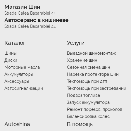
Магазин Шин
Strada Calea Basarabiei 44
Автосервис в кишиневе
Strada Calea Basarabiei 44
Каталог
Услуги
Шины
Выездной шиномонтаж
Диски
Хранение шин
Моторные масла
Сезонная смена шин
Аккумуляторы
Нарезка протектора шин
Аксессуары
Техпомощь при дтп
Автосигнализации
Техпомощь при застревании
Подвоз топлива
Запуск аккумулятора
Ремонт порезов, проколов
Балансировка колес
Autoshina
В помощь