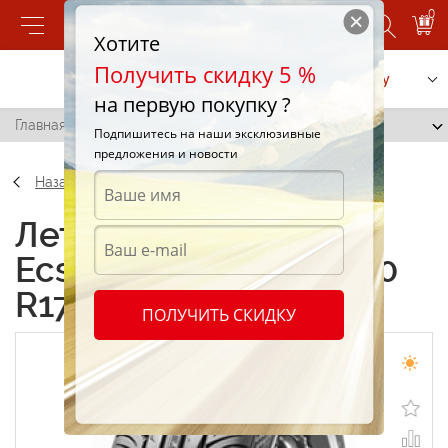
0
Хотите
Получить скидку 5 %
Позвонить
Заказать услугу
на первую покупку ?
Главная
/
Kumho Ecsta SPT KU31 235/40 R17 94Y
Подпишитесь на наши эксклюзивные
предложения и новости
Назад
Летние шины Kumho
Ecsta SPT KU31 235/40
R17 94Y
ПОЛУЧИТЬ СКИДКУ