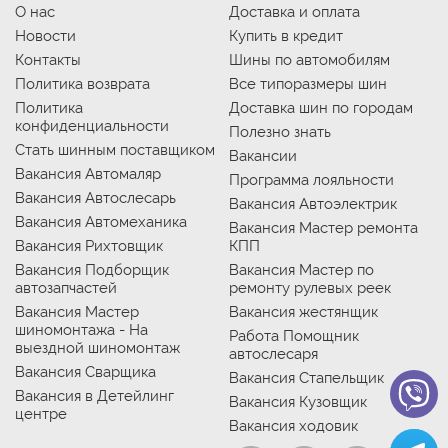
О нас
Доставка и оплата
Новости
Купить в кредит
Контакты
Шины по автомобилям
Политика возврата
Все типоразмеры шин
Политика
Доставка шин по городам
конфиденциальности
Полезно знать
Стать шинным поставщиком
Вакансии
Вакансия Автомаляр
Программа лояльности
Вакансия Автослесарь
Вакансия Автоэлектрик
Вакансия Автомеханика
Вакансия Мастер ремонта
Вакансия Рихтовщик
КПП
Вакансия Подборщик
Вакансия Мастер по
автозапчастей
ремонту рулевых реек
Вакансия Мастер
Вакансия жестянщик
шиномонтажа - На
Работа Помощник
выездной шиномонтаж
автослесаря
Вакансия Сварщика
Вакансия Стапельщик
Вакансия в Детейлинг
Вакансия Кузовщик
центре
Вакансия ходовик