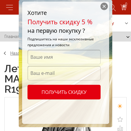
0
Хотите
Получить скидку 5 %
Позвонить
Заказать услугу
на первую покупку ?
Главная
/
Maxxis MA-Z4S Victra 235/35 R19 91W
Подпишитесь на наши эксклюзивные
предложения и новости
Назад
Летние шины Maxxis
MA-Z4S Victra 235/35
R19 91W
ПОЛУЧИТЬ СКИДКУ