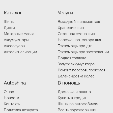
Каталог
Услуги
Шины
Выездной шиномонтаж
Диски
Хранение шин
Моторные масла
Сезонная смена шин
Аккумуляторы
Нарезка протектора шин
Аксессуары
Техпомощь при дтп
Автосигнализации
Техпомощь при застревании
Подвоз топлива
Запуск аккумулятора
Ремонт порезов, проколов
Балансировка колес
Autoshina
В помощь
О нас
Доставка и оплата
Новости
Купить в кредит
Контакты
Шины по автомобилям
Политика возврата
Все типоразмеры шин