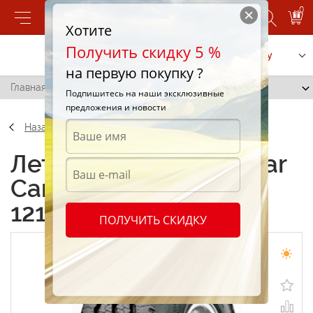
0
Хотите
Получить скидку 5 %
Позвонить
Заказать услугу
на первую покупку ?
Главная
/
Goodyear Cargo G91 225/75 R16 121P
Подпишитесь на наши эксклюзивные
предложения и новости
Назад
Летние шины Goodyear
Cargo G91 225/75 R16
121P
ПОЛУЧИТЬ СКИДКУ