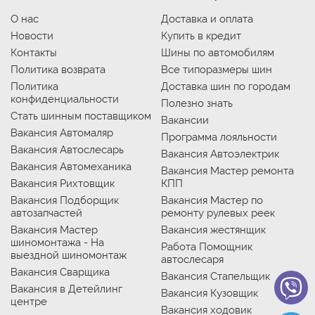
О нас
Доставка и оплата
Новости
Купить в кредит
Контакты
Шины по автомобилям
Политика возврата
Все типоразмеры шин
Политика
Доставка шин по городам
конфиденциальности
Полезно знать
Стать шинным поставщиком
Вакансии
Вакансия Автомаляр
Программа лояльности
Вакансия Автослесарь
Вакансия Автоэлектрик
Вакансия Автомеханика
Вакансия Мастер ремонта
Вакансия Рихтовщик
КПП
Вакансия Подборщик
Вакансия Мастер по
автозапчастей
ремонту рулевых реек
Вакансия Мастер
Вакансия жестянщик
шиномонтажа - На
Работа Помощник
выездной шиномонтаж
автослесаря
Вакансия Сварщика
Вакансия Стапельщик
Вакансия в Детейлинг
Вакансия Кузовщик
центре
Вакансия ходовик