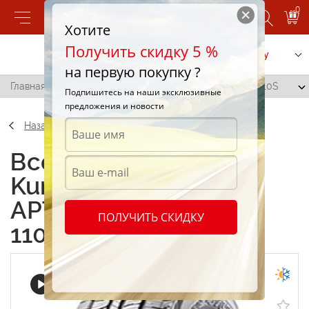
0
Хотите
Получить скидку 5 %
Позвонить
Заказать услугу
на первую покупку ?
Главная
/
Kumho Road Venture APT KL51 225/75 R16 110S
Подпишитесь на наши эксклюзивные
предложения и новости
Назад
Всесезонные шины
Kumho Road Venture
APT KL51 225/75 R16
ПОЛУЧИТЬ СКИДКУ
110S