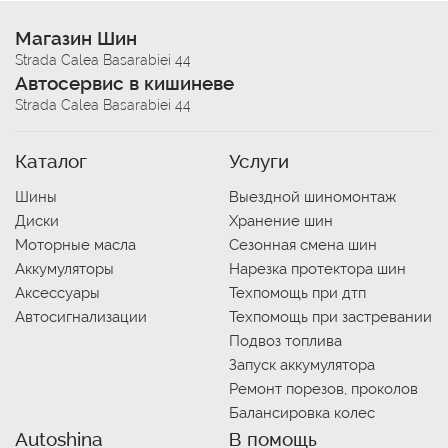
Магазин Шин
Strada Calea Basarabiei 44
Автосервис в кишиневе
Strada Calea Basarabiei 44
Каталог
Услуги
Шины
Выездной шиномонтаж
Диски
Хранение шин
Моторные масла
Сезонная смена шин
Аккумуляторы
Нарезка протектора шин
Аксессуары
Техпомощь при дтп
Автосигнализации
Техпомощь при застревании
Подвоз топлива
Запуск аккумулятора
Ремонт порезов, проколов
Балансировка колес
Autoshina
В помощь