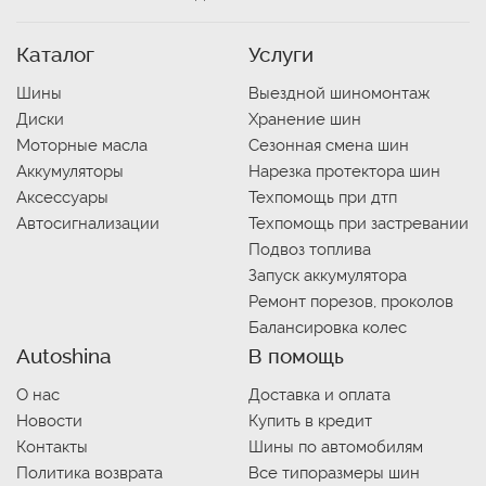
Каталог
Услуги
Шины
Выездной шиномонтаж
Диски
Хранение шин
Моторные масла
Сезонная смена шин
Аккумуляторы
Нарезка протектора шин
Аксессуары
Техпомощь при дтп
Автосигнализации
Техпомощь при застревании
Подвоз топлива
Запуск аккумулятора
Ремонт порезов, проколов
Балансировка колес
Autoshina
В помощь
О нас
Доставка и оплата
Новости
Купить в кредит
Контакты
Шины по автомобилям
Политика возврата
Все типоразмеры шин