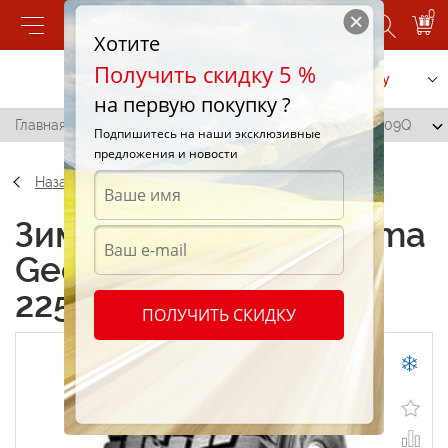
0
Хотите
Получить скидку 5 %
Позвонить
Заказать услугу
на первую покупку ?
Главная
/
Yokohama Geolandar I/T (G072) 225/75 R16 109Q
Подпишитесь на наши эксклюзивные
предложения и новости
Назад
Зимние шины Yokohama
Geolandar I/T (G072)
225/75 R16 109Q
ПОЛУЧИТЬ СКИДКУ