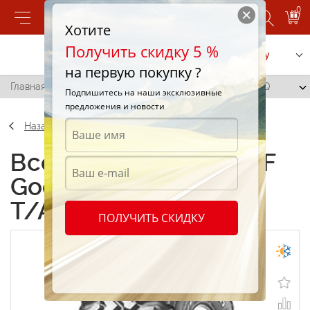
0
Хотите
Получить скидку 5 %
Позвонить
Заказать услугу
на первую покупку ?
Главная
/
BF Goodrich Mud Terrain T/A 225/75 R16 107Q
Подпишитесь на наши эксклюзивные
предложения и новости
Назад
Всесезонные шины BF
Goodrich Mud Terrain
T/A 225/75 R16 107Q
ПОЛУЧИТЬ СКИДКУ