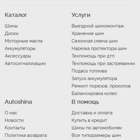
Каталог
Услуги
Шины
Выездной шиномонтаж
Диски
Хранение шин
Моторные масла
Сезонная смена шин
Аккумуляторы
Нарезка протектора шин
Аксессуары
Техпомощь при дтп
Автосигнализации
Техпомощь при застревании
Подвоз топлива
Запуск аккумулятора
Ремонт порезов, проколов
Балансировка колес
Autoshina
В помощь
О нас
Доставка и оплата
Новости
Купить в кредит
Контакты
Шины по автомобилям
Политика возврата
Все типоразмеры шин