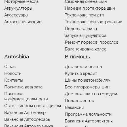
Моторные масла
Сезонная смена шин
Аккумуляторы
Нарезка протектора шин
Аксессуары
Техпомощь при дтп
Автосигнализации
Техпомощь при застревании
Подвоз топлива
Запуск аккумулятора
Ремонт порезов, проколов
Балансировка колес
Autoshina
В помощь
О нас
Доставка и оплата
Новости
Купить в кредит
Контакты
Шины по автомобилям
Политика возврата
Все типоразмеры шин
Политика
Доставка шин по городам
конфиденциальности
Полезно знать
Стать шинным поставщиком
Вакансии
Вакансия Автомаляр
Программа лояльности
Вакансия Автослесарь
Вакансия Автоэлектрик
Вакансия Автомеханика