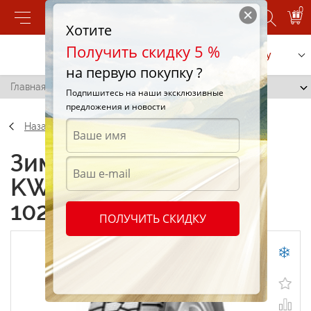
0
Хотите
Получить скидку 5 %
Позвонить
Заказать услугу
на первую покупку ?
Главная
/
Kumho KWN 7401 225/75 R15 102S
Подпишитесь на наши эксклюзивные
предложения и новости
Назад
Зимние шины Kumho
KWN 7401 225/75 R15
102S
ПОЛУЧИТЬ СКИДКУ