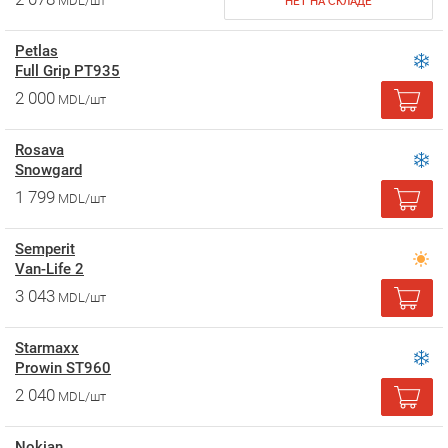
MDL/шт
НЕТ НА СКЛАДЕ
Petlas
Full Grip PT935
2 000
MDL/шт
Rosava
Snowgard
1 799
MDL/шт
Semperit
Van-Life 2
3 043
MDL/шт
Starmaxx
Prowin ST960
2 040
MDL/шт
Nokian