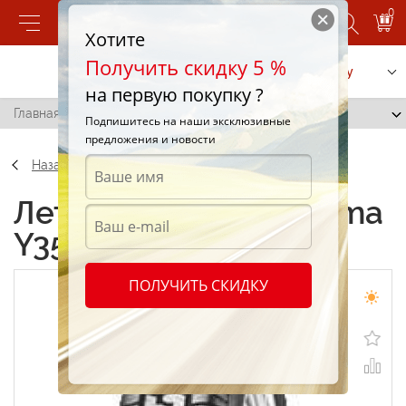
0
Хотите
Получить скидку 5 %
Позвонить
Заказать услугу
на первую покупку ?
Главная
/
Yokohama Y354 225/70 R15 70R
Подпишитесь на наши эксклюзивные
предложения и новости
Назад
Летние шины Yokohama
Y354 225/70 R15 70R
ПОЛУЧИТЬ СКИДКУ