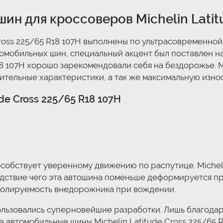
н для кроссоверов Michelin Latitu
ross 225/65 R18 107H выполнены по ультрасовременной
томобильных шин, специальный акцент был поставлен н
R18 107H хорошо зарекомендовали себя на бездорожье. Mi
ительные характеристики, а так же максимальную изно
de Cross 225/65 R18 107H
обствует уверенному движению по распутице. Michelin
ствие чего эта автошина поменьше деформируется при
тролируемость внедорожника при вождении.
льзовались суперновейшие разработки. Лишь благода
е автомобильные шины Michelin Latitude Cross 225/65 