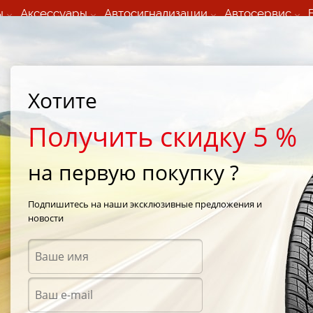
ы
Аксессуары
Автосигнализации
Автосервис
60 066 000
+373 60 608 000
ьный шиномонтаж 24/7
Автосервис в кишиневе
осуточно по всем
(Пн-Пт) с 9:00 - 19:00
Хотите
нам)
(Сб) 09:00-19:00
Strada Calea Basarabiei 44
Получить скидку 5 %
на первую покупку ?
 Cross
/
Michelin Latitude Cross 225/65 R18 107H
Подпишитесь на наши эксклюзивные предложения и
новости
Летни