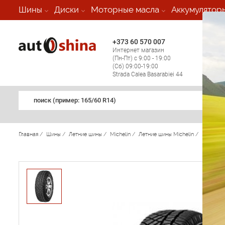
-
Шины
Диски
Моторные масла
Аккумулятор
+373 60 570 007
+373 
Интернет магазин
Мобил
(Пн-Пт) с 9:00 - 19:00
(кругл
(Сб) 09:00-19:00
регио
Strada Calea Basarabiei 44
поиск (примеp: 165/60 R14)
Главная
/
Шины
/
Летние шины
/
Michelin
/
Летние шины Michelin
/
Latitude