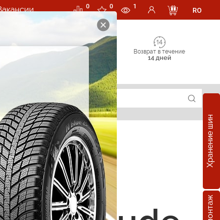
0
0
1
Вакансии
RO
Возврат в течение
14 дней
Хранение шин
е шины