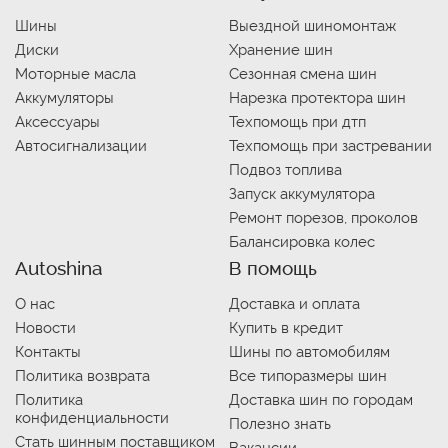
Шины
Выездной шиномонтаж
Диски
Хранение шин
Моторные масла
Сезонная смена шин
Аккумуляторы
Нарезка протектора шин
Аксессуары
Техпомощь при дтп
Автосигнализации
Техпомощь при застревании
Подвоз топлива
Запуск аккумулятора
Ремонт порезов, проколов
Балансировка колес
Autoshina
В помощь
О нас
Доставка и оплата
Новости
Купить в кредит
Контакты
Шины по автомобилям
Политика возврата
Все типоразмеры шин
Политика
Доставка шин по городам
конфиденциальности
Полезно знать
Стать шинным поставщиком