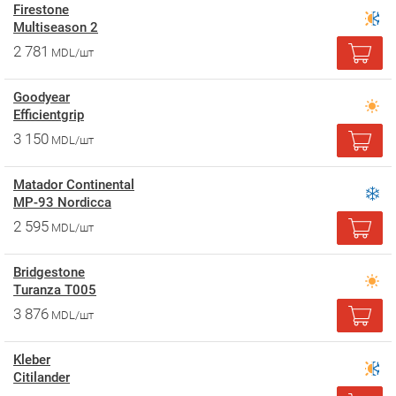
Firestone
Multiseason 2
2 781
MDL/шт
Goodyear
Efficientgrip
3 150
MDL/шт
Matador Continental
MP-93 Nordicca
2 595
MDL/шт
Bridgestone
Turanza T005
3 876
MDL/шт
Kleber
Citilander