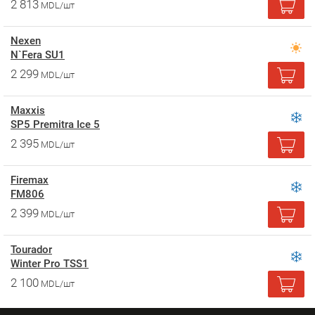
2 813
MDL/шт
Nexen
N`Fera SU1
2 299
MDL/шт
Maxxis
SP5 Premitra Ice 5
2 395
MDL/шт
Firemax
FM806
2 399
MDL/шт
Tourador
Winter Pro TSS1
2 100
MDL/шт