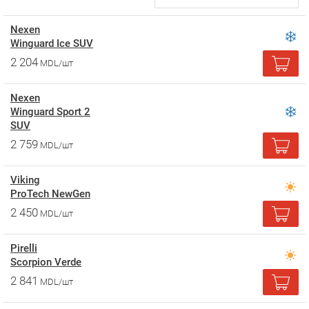
Nexen
Winguard Ice SUV
2 204
MDL/шт
Nexen
Winguard Sport 2
SUV
2 759
MDL/шт
Viking
ProTech NewGen
2 450
MDL/шт
Pirelli
Scorpion Verde
2 841
MDL/шт