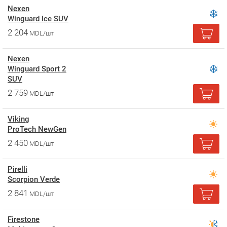
Nexen
Winguard Ice SUV
2 204
MDL/шт
Nexen
Winguard Sport 2
SUV
2 759
MDL/шт
Viking
ProTech NewGen
2 450
MDL/шт
Pirelli
Scorpion Verde
2 841
MDL/шт
Firestone