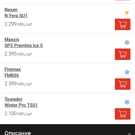
Nexen
N`Fera SU1
2 299
MDL/шт
Maxxis
SP5 Premitra Ice 5
2 395
MDL/шт
Firemax
FM806
2 399
MDL/шт
Tourador
Winter Pro TSS1
2 100
MDL/шт
Описание