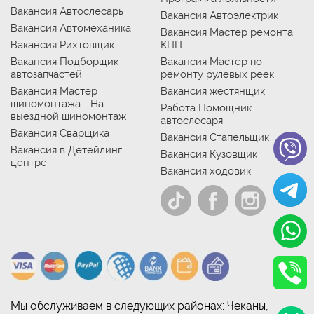
Вакансия Автослесарь
Вакансия Автоэлектрик
Вакансия Автомеханика
Вакансия Мастер ремонта
Вакансия Рихтовщик
КПП
Вакансия Подборщик
Вакансия Мастер по
автозапчастей
ремонту рулевых реек
Вакансия Мастер
Вакансия жестянщик
шиномонтажа - На
Работа Помощник
выездной шиномонтаж
автослесаря
Вакансия Сварщика
Вакансия Стапельщик
Вакансия в Детейлинг
Вакансия Кузовщик
центре
Вакансия ходовик
Мы обслуживаем в следующих районах: Чеканы,