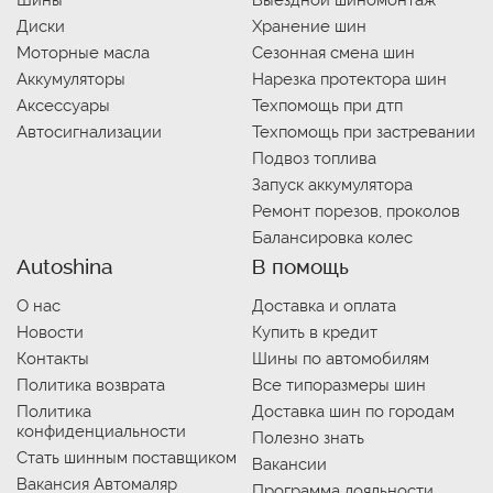
Диски
Хранение шин
Моторные масла
Сезонная смена шин
Аккумуляторы
Нарезка протектора шин
Аксессуары
Техпомощь при дтп
Автосигнализации
Техпомощь при застревании
Подвоз топлива
Запуск аккумулятора
Ремонт порезов, проколов
Балансировка колес
Autoshina
В помощь
О нас
Доставка и оплата
Новости
Купить в кредит
Контакты
Шины по автомобилям
Политика возврата
Все типоразмеры шин
Политика
Доставка шин по городам
конфиденциальности
Полезно знать
Стать шинным поставщиком
Вакансии
Вакансия Автомаляр
Программа лояльности