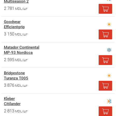
Multiseason 2
2 781
MDL/шт
Goodyear
Efficientgrip
3 150
MDL/шт
Matador Continental
MP-93 Nordicca
2 595
MDL/шт
Bridgestone
Turanza T005
3 876
MDL/шт
Kleber
Citilander
2 813
MDL/шт