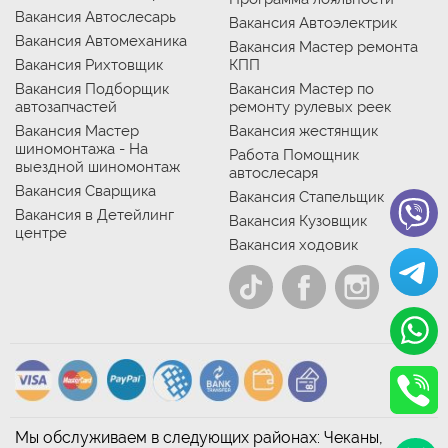
Вакансия Автослесарь
Вакансия Автоэлектрик
Вакансия Автомеханика
Вакансия Мастер ремонта
Вакансия Рихтовщик
КПП
Вакансия Подборщик
Вакансия Мастер по
автозапчастей
ремонту рулевых реек
Вакансия Мастер
Вакансия жестянщик
шиномонтажа - На
Работа Помощник
выездной шиномонтаж
автослесаря
Вакансия Сварщика
Вакансия Стапельщик
Вакансия в Детейлинг
Вакансия Кузовщик
центре
Вакансия ходовик
Мы обслуживаем в следующих районах: Чеканы,