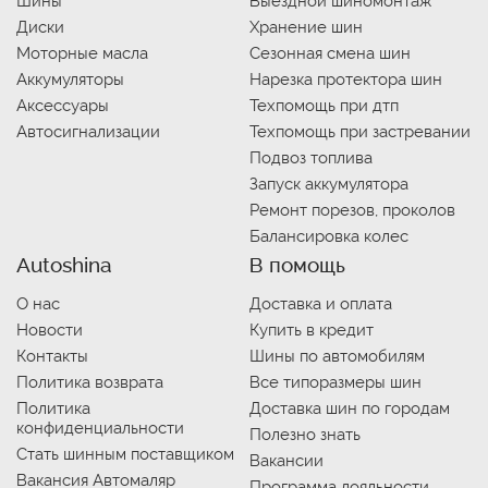
Шины
Выездной шиномонтаж
Диски
Хранение шин
Моторные масла
Сезонная смена шин
Аккумуляторы
Нарезка протектора шин
Аксессуары
Техпомощь при дтп
Автосигнализации
Техпомощь при застревании
Подвоз топлива
Запуск аккумулятора
Ремонт порезов, проколов
Балансировка колес
Autoshina
В помощь
О нас
Доставка и оплата
Новости
Купить в кредит
Контакты
Шины по автомобилям
Политика возврата
Все типоразмеры шин
Политика
Доставка шин по городам
конфиденциальности
Полезно знать
Стать шинным поставщиком
Вакансии
Вакансия Автомаляр
Программа лояльности