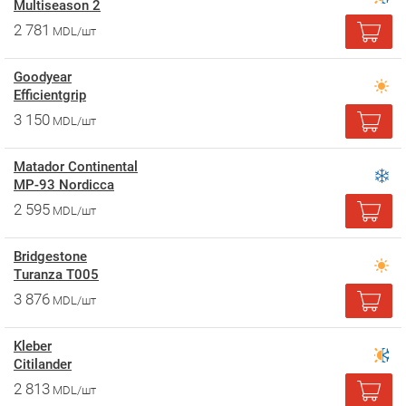
Multiseason 2
2 781
MDL/шт
Goodyear
Efficientgrip
3 150
MDL/шт
Matador Continental
MP-93 Nordicca
2 595
MDL/шт
Bridgestone
Turanza T005
3 876
MDL/шт
Kleber
Citilander
2 813
MDL/шт