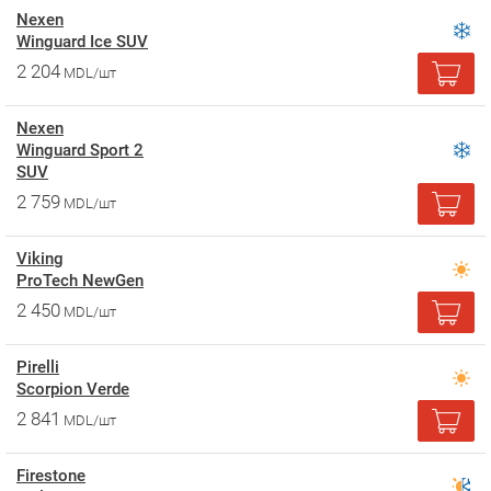
Nexen
Winguard Ice SUV
2 204
MDL/шт
Nexen
Winguard Sport 2
SUV
2 759
MDL/шт
Viking
ProTech NewGen
2 450
MDL/шт
Pirelli
Scorpion Verde
2 841
MDL/шт
Firestone