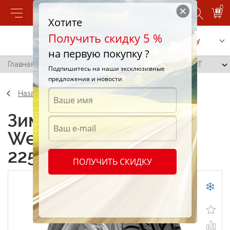
0
Хотите
Получить скидку 5 %
Позвонить
Заказать услугу
на первую покупку ?
Главная
/
Cooper Weather Master WSC 225/65 R17 102T
Подпишитесь на наши эксклюзивные
предложения и новости
Назад
Зимние шины Cooper
Weather Master WSC
225/65 R17 102T
ПОЛУЧИТЬ СКИДКУ