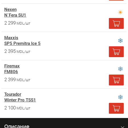
Nexen
N`Fera SU1
2 299
MDL/шт
Maxxis
SP5 Premitra Ice 5
2 395
MDL/шт
Firemax
FM806
2 399
MDL/шт
Tourador
Winter Pro TSS1
2 100
MDL/шт
Описание