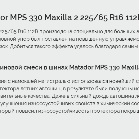
 MPS 330 Maxilla 2 225/65 R16 112
 225/65 R16 112R произведена специально для больших 
сновной упор был поставлен на повышенную управляем
зок. Добиться такого эффекта удалось благодаря самы
новой смеси в шинах Matador MPS 330 Maxilla
вия с намокшей магистралью использовался новейший 
тектора летних автошин, в результате были получены 
ительные качества. Даже в сильный дождь автошина ле
я улучшения износоустойчивых свойств в химический со
оторый повысил износоустойчивость протектора покрыш