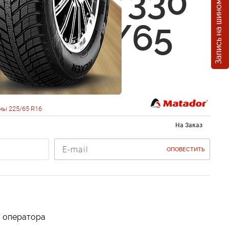
Запись на шиномонтаж
or MPS 330
a 2 225/65
12R
ны 225/65 R16
На Заказ
ОПОВЕСТИТЬ
у оператора