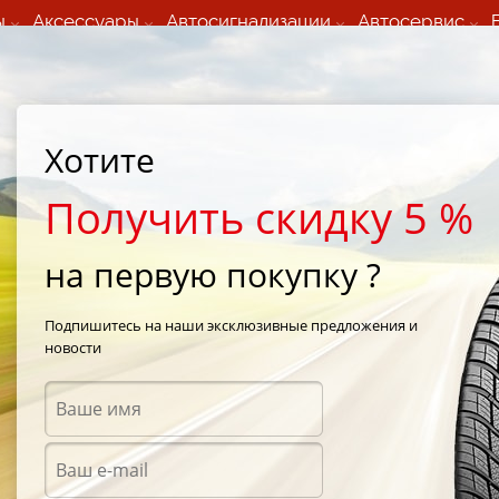
ы
Аксессуары
Автосигнализации
Автосервис
60 066 000
+373 60 608 000
ьный шиномонтаж 24/7
Автосервис в кишиневе
осуточно по всем
(Пн-Пт) с 9:00 - 19:00
Хотите
нам)
(Сб) 09:00-19:00
Strada Calea Basarabiei 44
Получить скидку 5 %
на первую покупку ?
 Maxilla 2
/
Matador MPS 330 Maxilla 2 225/65 R16 112R
Подпишитесь на наши эксклюзивные предложения и
новости
Летни