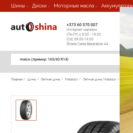
-
Шины
Диски
Моторные масла
Аккумулятор
+373 60 570 007
+373 
Интернет магазин
Мобил
(Пн-Пт) с 9:00 - 19:00
(кругл
(Сб) 09:00-19:00
регио
Strada Calea Basarabiei 44
поиск (примеp: 165/60 R14)
Главная
/
Шины
/
Летние шины
/
Matador
/
Летние шины Matador
/
MPS 330