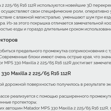
a 2 225/65 R16 112R используются новейшие 3D перекр
осуществляют свои специфические роли, оперативно у
твие с влажной магистралью, уменьшают шум при езд
а. Из-за этого покрышка отличается замечательной к
стью езды и гораздо длительным сроком использовани
екторов
биться предельного промежутка соприкосновения с тр
овременные блоки имеют очень острые края, что значи
r MPS 330 Maxilla 2 225/65 R16 112R достигает замечат
30 Maxilla 2 225/65 R16 112R
ой дорожной поверхностью получилось в результате э
рассе реализуется с помощью расширенного промежутка
енные протекторы;
х автошин Matador MPS 330 Maxilla 2 225/65 R16 112R