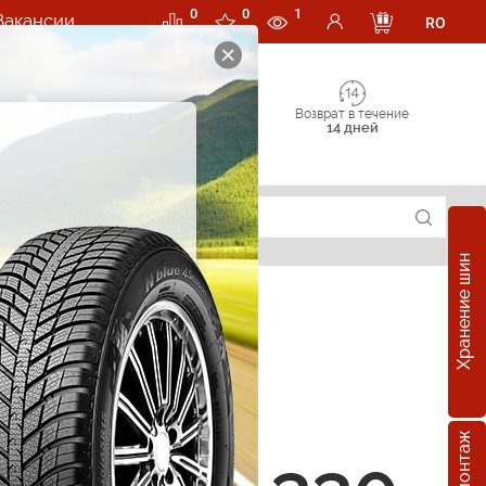
0
0
1
Вакансии
RO
Возврат в течение
14 дней
Хранение шин
е шины