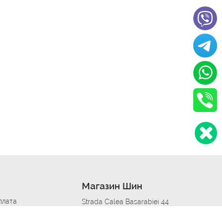
Магазин Шин
плата
Strada Calea Basarabiei 44
дит
Автосервис в кишиневе