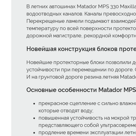
В летних автошинах Matador MPS 330 Maxill
водоотводных каналов. Каналы превосходно 
Перекрещеные ламели подымают взаимодейс
температуру по всей поверхности протектор
дорожной магистрале, рекордной комфортно
Новейшая конструкция блоков прот
Новейшие протекторные блоки позволили до
устойчивости при перемещении по дороге. С
И на грунтовой дороге резина летняя Matado
Основные особенности Matador MPS 3
прекрасное сцепление с сильно влажн
которые отводят воду;
повышенная устойчивость на мокрой т
представляющего собой ультрасоврем
продление времени эксплуатации летни