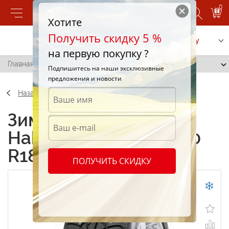
0
Хотите
Получить скидку 5 %
Позвонить
Заказать услугу
на первую покупку ?
Главная
/
Nokian Hakkapeliitta 5 225/60 R18 102S
Подпишитесь на наши эксклюзивные
предложения и новости
Назад
Зимние шины Nokian
Hakkapeliitta 5 225/60
R18 102S
ПОЛУЧИТЬ СКИДКУ