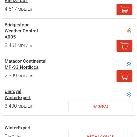
Alenza 001
4 517
MDL/шт
Bridgestone
Weather Control
A005
3 461
MDL/шт
Matador Continental
MP-93 Nordicca
2 399
MDL/шт
Uniroyal
WinterExpert
3 400
MDL/шт
НА ЗАКАЗ
WinterExpert
0
MDL/шт
НЕТ НА СКЛАДЕ