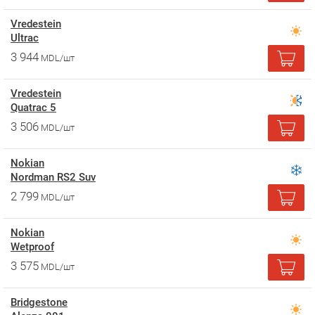
Vredestein
Ultrac
3 944
MDL/шт
Vredestein
Quatrac 5
3 506
MDL/шт
Nokian
Nordman RS2 Suv
2 799
MDL/шт
Nokian
Wetproof
3 575
MDL/шт
Bridgestone