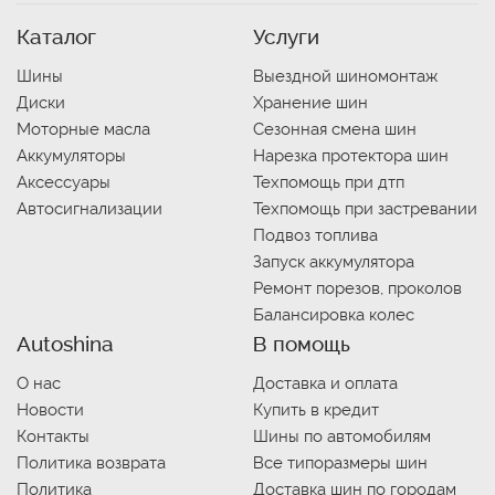
Каталог
Услуги
Шины
Выездной шиномонтаж
Диски
Хранение шин
Моторные масла
Сезонная смена шин
Аккумуляторы
Нарезка протектора шин
Аксессуары
Техпомощь при дтп
Автосигнализации
Техпомощь при застревании
Подвоз топлива
Запуск аккумулятора
Ремонт порезов, проколов
Балансировка колес
Autoshina
В помощь
О нас
Доставка и оплата
Новости
Купить в кредит
Контакты
Шины по автомобилям
Политика возврата
Все типоразмеры шин
Политика
Доставка шин по городам