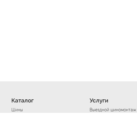
Каталог
Услуги
Шины
Выездной шиномонтаж
Диски
Хранение шин
Моторные масла
Сезонная смена шин
Аккумуляторы
Нарезка протектора ш
Аксессуары
Техпомощь при дтп