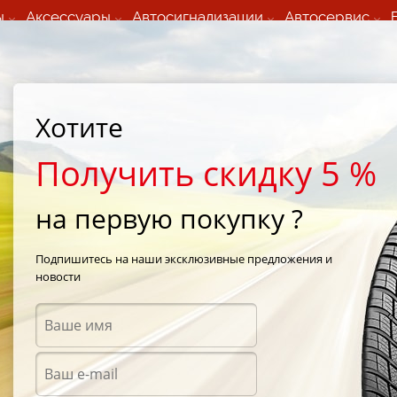
ы
Аксессуары
Автосигнализации
Автосервис
60 066 000
+373 60 608 000
ьный шиномонтаж 24/7
Автосервис в кишиневе
осуточно по всем
(Пн-Пт) с 9:00 - 19:00
Хотите
нам)
(Сб) 09:00-19:00
Strada Calea Basarabiei 44
Получить скидку 5 %
на первую покупку ?
Blizzak DM-V2
/
Bridgestone Blizzak DM-V2 225/60 R18 102S
Подпишитесь на наши эксклюзивные предложения и
новости
Зимни