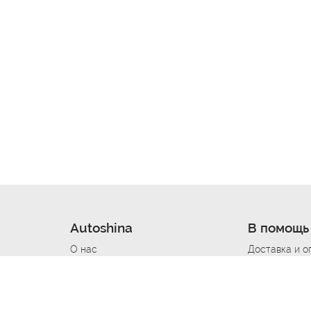
Autoshina
В помощь
О нас
Доставка и о
Новости
Купить в кре
Вакансии
Шины по авт
ин
Контакты
Все типораз
Политика возврата
Доставка шин