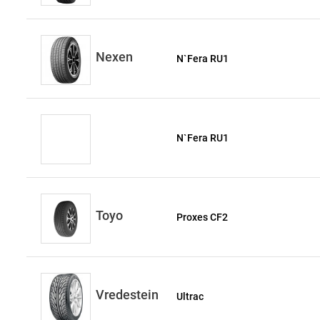
Nexen
N`Fera RU1
N`Fera RU1
Toyo
Proxes CF2
Vredestein
Ultrac