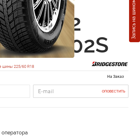
Запись на шиномонтаж
estone
ak DM-V2
0 R18 102S
 шины 225/60 R18
На Заказ
ОПОВЕСТИТЬ
у оператора