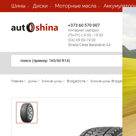
-
Шины
Диски
Моторные масла
Аккумулятор
+373 60 570 007
+373 
Интернет магазин
Мобил
(Пн-Пт) с 9:00 - 19:00
(кругл
(Сб) 09:00-19:00
регио
Strada Calea Basarabiei 44
поиск (примеp: 165/60 R14)
Главная
/
Шины
/
Зимние шины
/
Bridgestone
/
Зимние шины Bridgestone
/