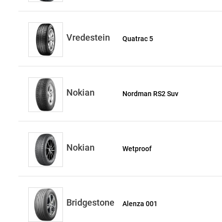
Vredestein
Quatrac 5
Nokian
Nordman RS2 Suv
Nokian
Wetproof
Bridgestone
Alenza 001