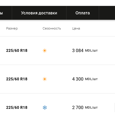
вы
Условия доставки
Оплата
Размер
Сезонность
Цена
3 084
225/60 R18
MDL/шт
4 300
225/60 R18
MDL/шт
2 700
225/60 R18
MDL/шт