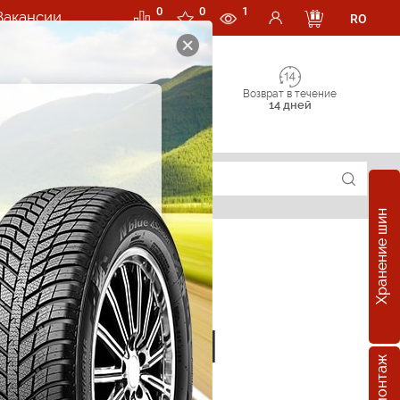
0
0
1
Вакансии
RO
Возврат в течение
14 дней
Хранение шин
е шины