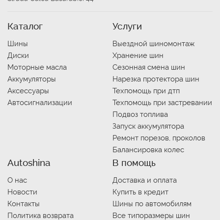
Каталог
Услуги
Шины
Выездной шиномонтаж
Диски
Хранение шин
Моторные масла
Сезонная смена шин
Аккумуляторы
Нарезка протектора шин
Аксессуары
Техпомощь при дтп
Автосигнализации
Техпомощь при застревании
Подвоз топлива
Запуск аккумулятора
Ремонт порезов, проколов
Балансировка колес
Autoshina
В помощь
О нас
Доставка и оплата
Новости
Купить в кредит
Контакты
Шины по автомобилям
Политика возврата
Все типоразмеры шин