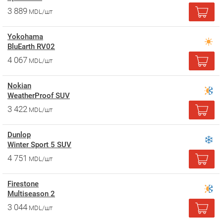
3 889
MDL/шт
Yokohama
BluEarth RV02
4 067
MDL/шт
Nokian
WeatherProof SUV
3 422
MDL/шт
Dunlop
Winter Sport 5 SUV
4 751
MDL/шт
Firestone
Multiseason 2
3 044
MDL/шт