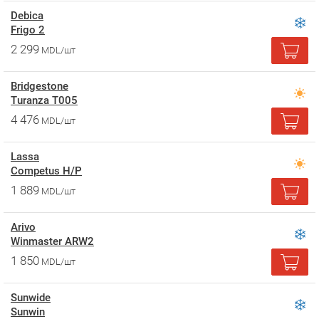
Debica
Frigo 2
2 299
MDL/шт
Bridgestone
Turanza T005
4 476
MDL/шт
Lassa
Competus H/P
1 889
MDL/шт
Arivo
Winmaster ARW2
1 850
MDL/шт
Sunwide
Sunwin