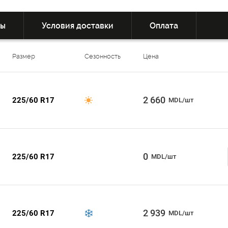
вы
Условия доставки
Оплата
Размер
Сезонность
Цена
2 660
225/60 R17
MDL/шт
0
225/60 R17
MDL/шт
2 939
225/60 R17
MDL/шт