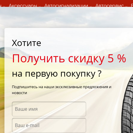
ы
Аксессуары
Автосигнализации
Автосервис
60 066 000
+373 60 608 000
ьный шиномонтаж 24/7
Автосервис в кишиневе
осуточно по всем
(Пн-Пт) с 9:00 - 19:00
Хотите
нам)
(Сб) 09:00-19:00
Strada Calea Basarabiei 44
Получить скидку 5 %
на первую покупку ?
rt SUV
/
Toyo Proxes T1 Sport SUV 225/60 R17 60R
Подпишитесь на наши эксклюзивные предложения и
новости
Летни