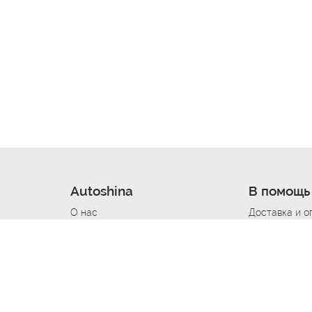
Autoshina
В помощь
О нас
Доставка и о
Новости
Купить в кре
Вакансии
Шины по авт
ин
Контакты
Все типораз
Политика возврата
Доставка шин
вании
Политика конфиденциальности
Полезно знат
Стать шинным поставщиком
Программа л