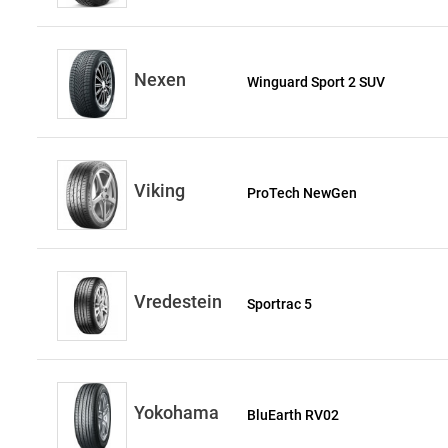
Nexen
Winguard Sport 2 SUV
Viking
ProTech NewGen
Vredestein
Sportrac 5
Yokohama
BluEarth RV02