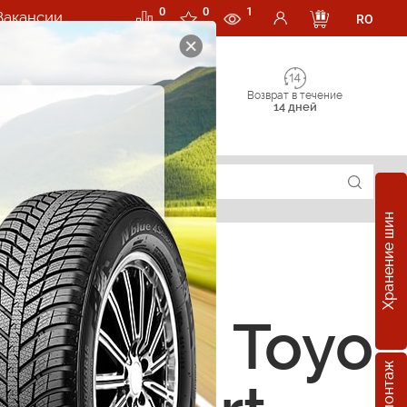
0
0
1
Вакансии
RO
Возврат в течение
14 дней
Хранение шин
е шины Toyo