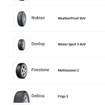
Nokian
WeatherProof SUV
Dunlop
Winter Sport 5 SUV
Firestone
Multiseason 2
Debica
Frigo 2