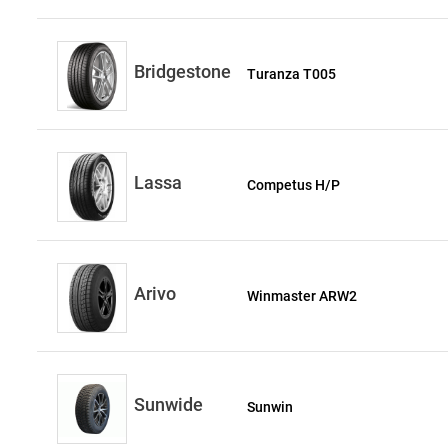
Bridgestone
Turanza T005
Lassa
Competus H/P
Arivo
Winmaster ARW2
Sunwide
Sunwin