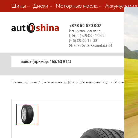
-
Шины
Диски
Моторные масла
Аккумулятор
+373 60 570 007
+373 
Интернет магазин
Мобил
(Пн-Пт) с 9:00 - 19:00
(кругл
(Сб) 09:00-19:00
регио
Strada Calea Basarabiei 44
поиск (примеp: 165/60 R14)
Главная
/
Шины
/
Летние шины
/
Toyo
/
Летние шины Toyo
/
Proxes T1 Spo