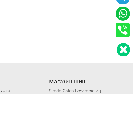
Магазин Шин
плата
Strada Calea Basarabiei 44
дит
Автосервис в кишиневе
омобилям
меры шин
Strada Calea Basarabiei 44
 по городам
ь
ояльности