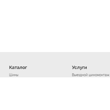
Каталог
Услуги
Шины
Выездной шиномонтаж
Диски
Хранение шин
Моторные масла
Сезонная смена шин
Аккумуляторы
Нарезка протектора ш
Аксессуары
Техпомощь при дтп
Автосигнализации
Техпомощь при застре
Подвоз топлива