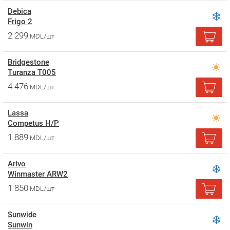
Debica
Frigo 2
2 299
MDL/шт
Bridgestone
Turanza T005
4 476
MDL/шт
Lassa
Competus H/P
1 889
MDL/шт
Arivo
Winmaster ARW2
1 850
MDL/шт
Sunwide
Sunwin