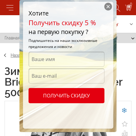
0
Хотите
Получить скидку 5 %
Позвонить
Заказать услугу
на первую покупку ?
Главная
/
Bridgestone Ice Cruiser 5000 225/60 R17 60R
Подпишитесь на наши эксклюзивные
предложения и новости
Назад
Зимние шины
Bridgestone Ice Cruiser
5000 225/60 R17 60R
ПОЛУЧИТЬ СКИДКУ