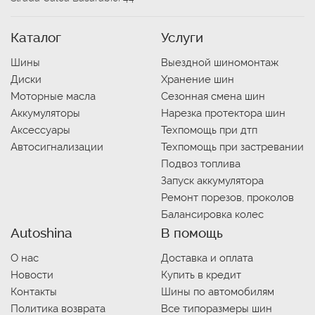
Каталог
Услуги
Шины
Выездной шиномонтаж
Диски
Хранение шин
Моторные масла
Сезонная смена шин
Аккумуляторы
Нарезка протектора шин
Аксессуары
Техпомощь при дтп
Автосигнализации
Техпомощь при застревании
Подвоз топлива
Запуск аккумулятора
Ремонт порезов, проколов
Балансировка колес
Autoshina
В помощь
О нас
Доставка и оплата
Новости
Купить в кредит
Контакты
Шины по автомобилям
Политика возврата
Все типоразмеры шин