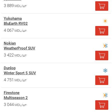
3 889
MDL/шт
Yokohama
BluEarth RV02
4 067
MDL/шт
Nokian
WeatherProof SUV
3 422
MDL/шт
Dunlop
Winter Sport 5 SUV
4 751
MDL/шт
Firestone
Multiseason 2
3 044
MDL/шт