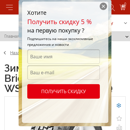
0
Хотите
Получить скидку 5 %
Позвонить
Заказать услугу
на первую покупку ?
Главная
/
Bridgestone Blizzak WS50 225/60 R16 98Q
Подпишитесь на наши эксклюзивные
предложения и новости
Назад
Зимние шины
Bridgestone Blizzak
WS50 225/60 R16 98Q
ПОЛУЧИТЬ СКИДКУ