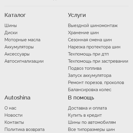
Каталог
Услуги
Шины
Выездной шиномонтаж
Диски
Хранение шин
Моторные масла
Сезонная смена шин
Аккумуляторы
Нарезка протектора шин
Аксессуары
Техпомощь при дтп
Автосигнализации
Техпомощь при застревании
Подвоз топлива
Запуск аккумулятора
Ремонт порезов, проколов
Балансировка колес
Autoshina
В помощь
О нас
Доставка и оплата
Новости
Купить в кредит
Контакты
Шины по автомобилям
Политика возврата
Все типоразмеры шин