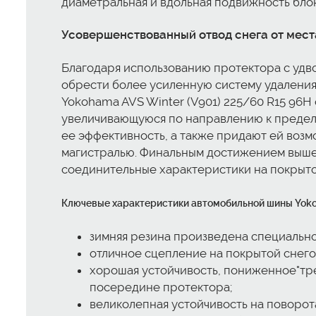
диаметральная и вдольная подвижность блок
Усовершенствованный отвод снега от мест
Благодаря использованию протектора с удв
обрести более усиленную систему удаления
Yokohama AVS Winter (V901) 225/60 R15 96H 
увеличивающуюся по направлению к предела
ее эффективность, а также придают ей возм
магистралью. Финальным достижением вышео
соединительные характеристики на покрыто
Ключевые характеристики автомобильной шины Yokoh
зимняя резина произведена специально
отличное сцепление на покрытой снег
хорошая устойчивость, пониженное"тре
посередине протектора;
великолепная устойчивость на поворо