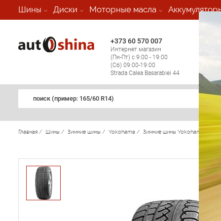
-
Шины
Диски
Моторные масла
Аккумулятор
+373 60 570 007
+373 
Интернет магазин
Мобил
(Пн-Пт) с 9:00 - 19:00
(кругл
(Сб) 09:00-19:00
регио
Strada Calea Basarabiei 44
поиск (примеp: 165/60 R14)
Главная
/
Шины
/
Зимние шины
/
Yokohama
/
Зимние шины Yokohama
/
AVS