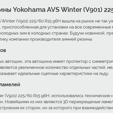
ны Yokohama AVS Winter (V901) 22
Winter (V901) 225/60 R15 96H вышла на рынок не так у
, приспособленная для установки на все современные
олодных зим в холодных странах. Будучи новинкой, пр
ику компании производителя зимней резины.
ков
х автошин, эта автошина имеет протектор с симметри
является увеличенное количество отдельных частей, ме
оказывает идеальные сцепные характеристики на льду.
 ламелей
r (V901) 225/60 R15 96H, использовались технические
н. Новейшими из них являются 3D перекрещеные ламел
D строения их сторон, из-за которого при взаимодейст