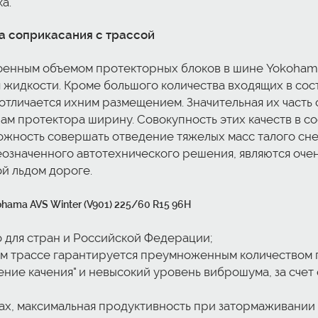
а.
а соприкасания с трассой
оенным объемом протекторных блоков в шине Yokohama 
 жидкости. Кроме большого количества входящих в сос
отличается ихним размещением. Значительная их часть 
м протектора ширину. Совокупность этих качеств в с
ожность совершать отведение тяжелых масс талого сне
значенного автотехнического решения, являются очен
й льдом дороге.
ama AVS Winter (V901) 225/60 R15 96H
 для стран и Российской Федерации;
ом трассе гарантируется преумноженным количеством 
ние качения" и невысокий уровень виброшума, за сче
тах, максимальная продуктивность при затормаживани