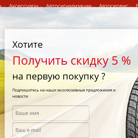
ы
Аксессуары
Автосигнализации
Автосервис
60 066 000
+373 60 608 000
ьный шиномонтаж 24/7
Автосервис в кишиневе
осуточно по всем
(Пн-Пт) с 9:00 - 19:00
Хотите
нам)
(Сб) 09:00-19:00
Strada Calea Basarabiei 44
Получить скидку 5 %
на первую покупку ?
 Winter V901
/
Yokohama AVS Winter (V901) 225/60 R15 96H
Подпишитесь на наши эксклюзивные предложения и
новости
Зимни