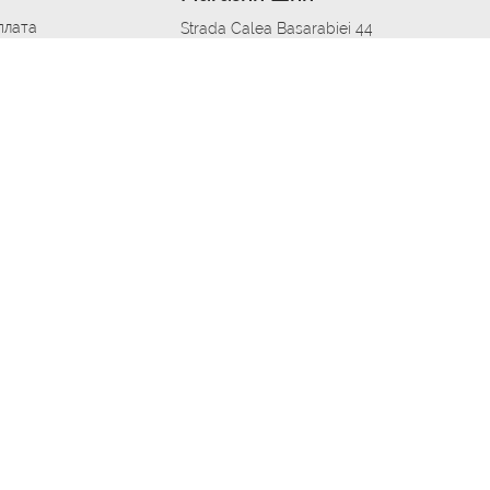
плата
Strada Calea Basarabiei 44
дит
Автосервис в кишиневе
омобилям
меры шин
Strada Calea Basarabiei 44
 по городам
ь
ояльности
Приложение Autoshina в твоем телефоне
дборщик автозапчастей
стер шиномонтажа -
 шиномонтаж
арщика
етейлинг центре
апельщик
зовщик
овик