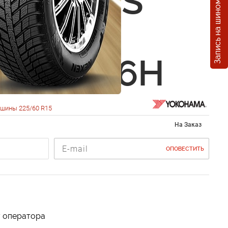
Запись на шиномонтаж
ama AVS
 (V901)
0 R15 96H
шины 225/60 R15
На Заказ
ОПОВЕСТИТЬ
у оператора