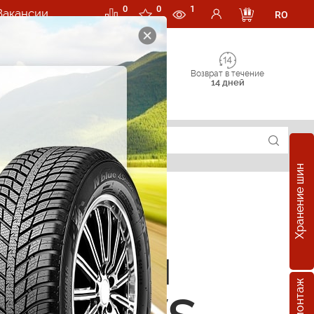
0
0
1
Вакансии
RO
Возврат в течение
14 дней
Хранение шин
е шины