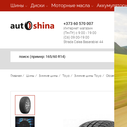
-
Шины
Диски
Моторные масла
Аккумулятор
+373 60 570 007
+373 
Интернет магазин
Мобил
(Пн-Пт) с 9:00 - 19:00
(кругл
(Сб) 09:00-19:00
регио
Strada Calea Basarabiei 44
поиск (примеp: 165/60 R14)
Главная
/
Шины
/
Зимние шины
/
Toyo
/
Зимние шины Toyo
/
Observe Garit