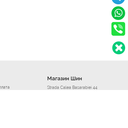
Магазин Шин
плата
Strada Calea Basarabiei 44
дит
Автосервис в кишиневе
омобилям
меры шин
Strada Calea Basarabiei 44
 по городам
ь
ояльности