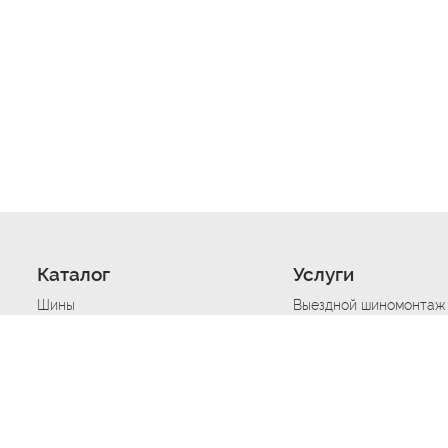
Каталог
Услуги
Шины
Выездной шиномонтаж
Диски
Хранение шин
Моторные масла
Сезонная смена шин
Аккумуляторы
Нарезка протектора ш
Аксессуары
Техпомощь при дтп
Автосигнализации
Техпомощь при застре
Подвоз топлива