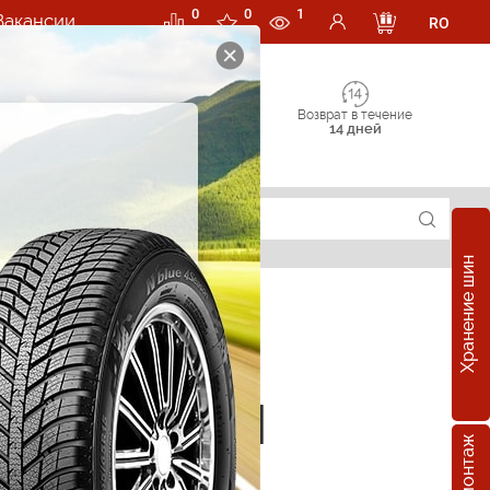
0
0
1
Вакансии
RO
Возврат в течение
14 дней
Хранение шин
е шины