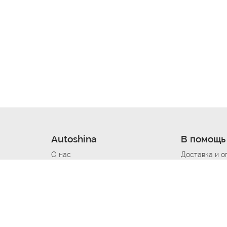
Autoshina
В помощь
О нас
Доставка и о
Новости
Купить в кре
Вакансии
Шины по авт
ин
Контакты
Все типораз
Политика возврата
Доставка шин
вании
Политика конфиденциальности
Полезно знат
Стать шинным поставщиком
Программа л