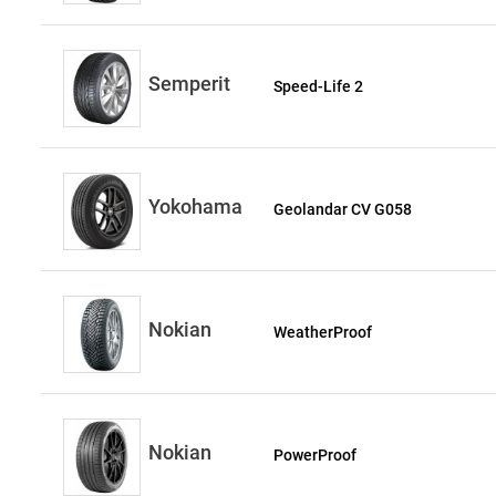
Semperit
Speed-Life 2
Yokohama
Geolandar CV G058
Nokian
WeatherProof
Nokian
PowerProof