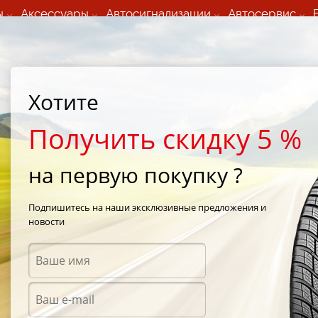
ы
Аксессуары
Автосигнализации
Автосервис
60 066 000
+373 60 608 000
ьный шиномонтаж 24/7
Автосервис в кишиневе
осуточно по всем
(Пн-Пт) с 9:00 - 19:00
Хотите
нам)
(Сб) 09:00-19:00
Strada Calea Basarabiei 44
Получить скидку 5 %
на первую покупку ?
 GIZ
/
Toyo Observe Garit GIZ 225/55 R17 97Q
Подпишитесь на наши эксклюзивные предложения и
новости
Зимни