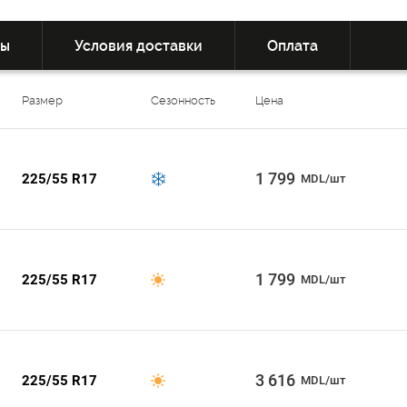
вы
Условия доставки
Оплата
Размер
Сезонность
Цена
1 799
225/55 R17
MDL/шт
1 799
225/55 R17
MDL/шт
3 616
225/55 R17
MDL/шт