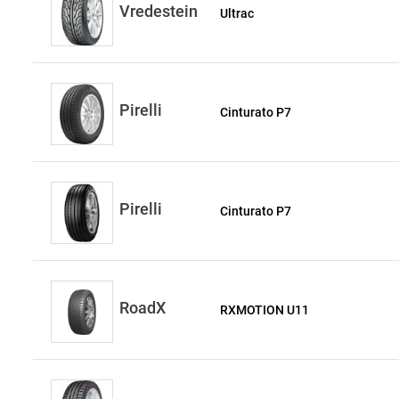
Vredestein
Ultrac
Pirelli
Cinturato P7
Pirelli
Cinturato P7
RoadX
RXMOTION U11