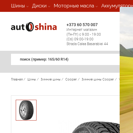
-
Шины
Диски
Моторные масла
Аккумулятор
+373 60 570 007
+373 
Интернет магазин
Мобил
(Пн-Пт) с 9:00 - 19:00
(кругл
(Сб) 09:00-19:00
регио
Strada Calea Basarabiei 44
поиск (примеp: 165/60 R14)
Главная
/
Шины
/
Зимние шины
/
Cooper
/
Зимние шины Cooper
/
Weather