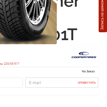
Запись на шиномонтаж
r Weather
r WSC
5 R17 101T
ы 225/55 R17
На Заказ
ОПОВЕСТИТЬ