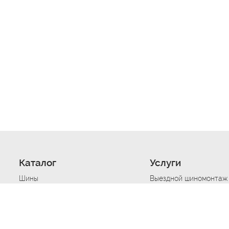
Каталог
Услуги
Шины
Выездной шиномонтаж
Диски
Хранение шин
Моторные масла
Сезонная смена шин
Аккумуляторы
Нарезка протектора ш
Аксессуары
Техпомощь при дтп