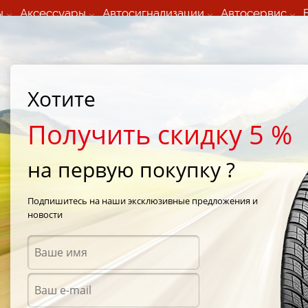
ы
Аксессуары
Автосигнализации
Автосервис
60 066 000
+373 60 608 000
ьный шиномонтаж 24/7
Автосервис в кишиневе
осуточно по всем
(Пн-Пт) с 9:00 - 19:00
Хотите
нам)
(Сб) 09:00-19:00
Strada Calea Basarabiei 44
Получить скидку 5 %
на первую покупку ?
 Master WSC
/
Cooper Weather Master WSC 225/55 R17 101T
Подпишитесь на наши эксклюзивные предложения и
новости
Зимни