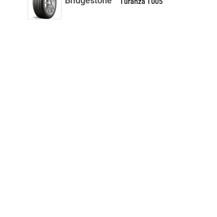
Bridgestone
Turanza T005