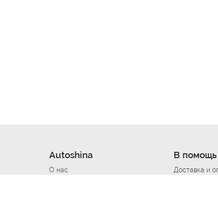
Autoshina
В помощь
О нас
Доставка и о
Новости
Купить в кре
Вакансии
Шины по авт
ин
Контакты
Все типораз
Политика возврата
Доставка шин