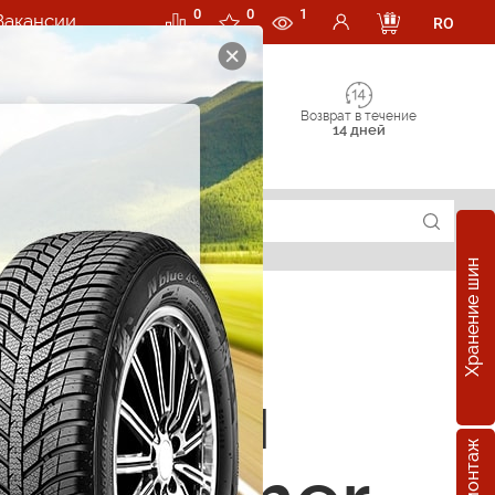
0
0
1
Вакансии
RO
Возврат в течение
14 дней
Хранение шин
е шины