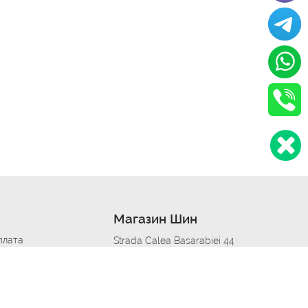
Магазин Шин
плата
Strada Calea Basarabiei 44
дит
Автосервис в кишиневе
омобилям
меры шин
Strada Calea Basarabiei 44
 по городам