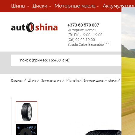
-
Шины
Диски
Моторные масла
Аккумулятор
+373 60 570 007
+373 
Интернет магазин
Мобил
(Пн-Пт) с 9:00 - 19:00
(кругл
(Сб) 09:00-19:00
регио
Strada Calea Basarabiei 44
поиск (примеp: 165/60 R14)
Главная
/
Шины
/
Зимние шины
/
Michelin
/
Зимние шины Michelin
/
X-Ice 2