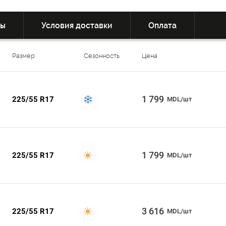
вы
Условия доставки
Оплата
Размер
Сезонность
Цена
1 799
225/55 R17
MDL/шт
1 799
225/55 R17
MDL/шт
3 616
225/55 R17
MDL/шт