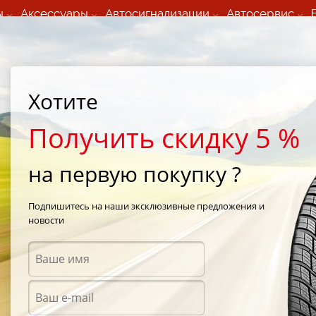
ы
Аксессуары
Автосигнализации
Автосервис
60 066 000
+373 60 608 000
ьный шиномонтаж 24/7
Автосервис в кишиневе
осуточно по всем
(Пн-Пт) с 9:00 - 19:00
Хотите
нам)
(Сб) 09:00-19:00
Strada Calea Basarabiei 44
Получить скидку 5 %
на первую покупку ?
/
Michelin X-Ice 2 (Xi2) 225/55 R17 101H
Подпишитесь на наши эксклюзивные предложения и
новости
Зимни