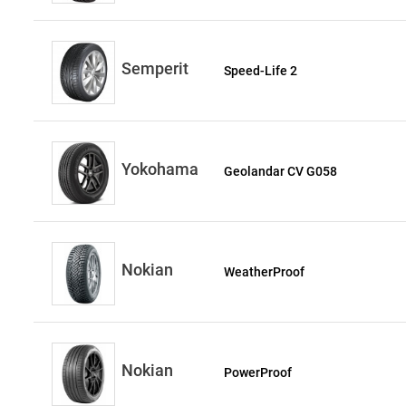
Semperit
Speed-Life 2
Yokohama
Geolandar CV G058
Nokian
WeatherProof
Nokian
PowerProof