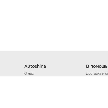
Autoshina
В помощь
О нас
Доставка и о
Новости
Купить в кре
Вакансии
Шины по авт
ин
Контакты
Все типораз
Политика возврата
Доставка шин
вании
Политика конфиденциальности
Полезно знат
Стать шинным поставщиком
Программа л