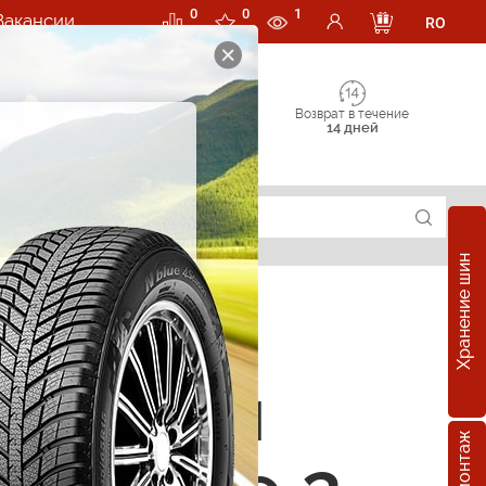
0
0
1
Вакансии
RO
Возврат в течение
14 дней
Хранение шин
е шины