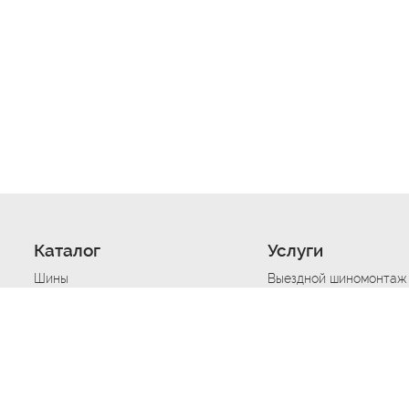
Каталог
Услуги
Шины
Выездной шиномонтаж
Диски
Хранение шин
Моторные масла
Сезонная смена шин
Аккумуляторы
Нарезка протектора ш
Аксессуары
Техпомощь при дтп
Автосигнализации
Техпомощь при застре
Подвоз топлива