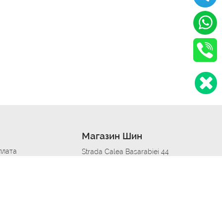
Магазин Шин
плата
Strada Calea Basarabiei 44
дит
Автосервис в кишиневе
омобилям
меры шин
Strada Calea Basarabiei 44
 по городам
ь
ояльности