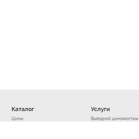
Каталог
Услуги
Шины
Выездной шиномонтаж
Диски
Хранение шин
Моторные масла
Сезонная смена шин