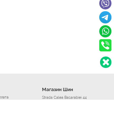
Магазин Шин
плата
Strada Calea Basarabiei 44
дит
Автосервис в кишиневе
омобилям