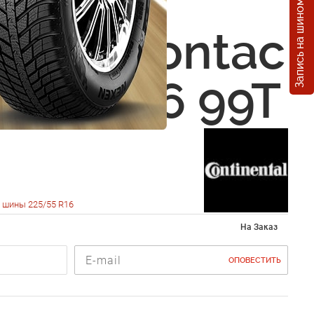
Запись на шиномонтаж
nental
VikingContac
5/55 R16 99T
 шины 225/55 R16
На Заказ
ОПОВЕСТИТЬ