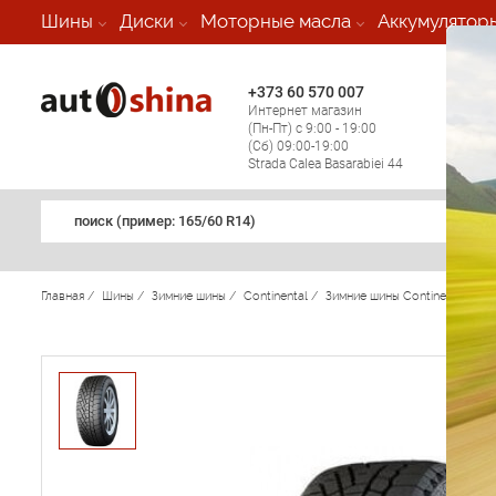
-
Шины
Диски
Моторные масла
Аккумулятор
+373 60 570 007
+373 
Интернет магазин
Мобил
(Пн-Пт) с 9:00 - 19:00
(кругл
(Сб) 09:00-19:00
регио
Strada Calea Basarabiei 44
поиск (примеp: 165/60 R14)
Главная
/
Шины
/
Зимние шины
/
Continental
/
Зимние шины Continental
/
C