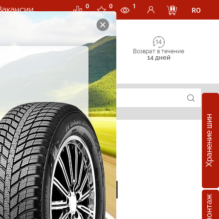
0
0
1
Вакансии
RO
Возврат в течение
14 дней
Хранение шин
е шины