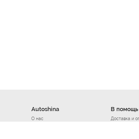
Autoshina
В помощь
О нас
Доставка и о
Новости
Купить в кре
Вакансии
Шины по авт