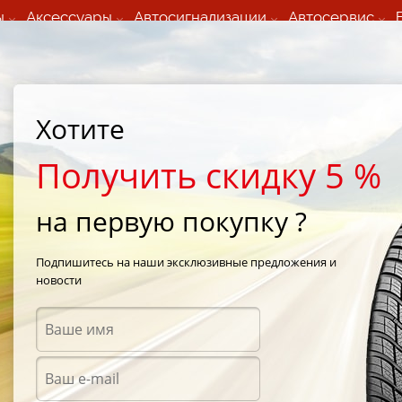
ы
Аксессуары
Автосигнализации
Автосервис
60 066 000
+373 60 608 000
ьный шиномонтаж 24/7
Автосервис в кишиневе
осуточно по всем
(Пн-Пт) с 9:00 - 19:00
Хотите
нам)
(Сб) 09:00-19:00
Strada Calea Basarabiei 44
Получить скидку 5 %
на первую покупку ?
ontiVikingContact
/
Continental ContiVikingContact 5 225/55 R16 99T
Подпишитесь на наши эксклюзивные предложения и
новости
Зимни