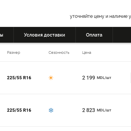
уточняйте цену и наличие 
вы
Условия доставки
Оплата
Размер
Сезонность
Цена
2 199
225/55 R16
MDL/шт
2 823
225/55 R16
MDL/шт