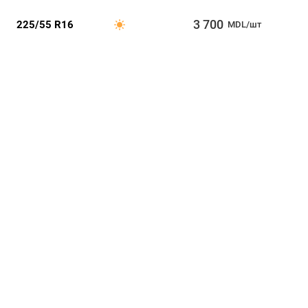
3 700
225/55 R16
MDL/шт