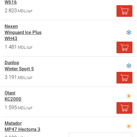
W616
2 823
MDL/шт
Nexen
Winguard Ice Plus
WH43
1 481
MDL/шт
Dunlop
Winter Sport 5
3 191
MDL/шт
Otani
KC2000
1 595
MDL/шт
Matador
MP47 Hectorra 3