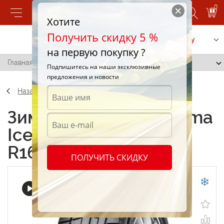
0
Хотите
Получить скидку 5 %
Позвонить
Заказать услугу
на первую покупку ?
Главная
/
Yokohama IceGuard IG50 225/55 R16 99Q
Подпишитесь на наши эксклюзивные
предложения и новости
Назад
Зимние шины Yokohama
IceGuard IG50 225/55
R16 99Q
ПОЛУЧИТЬ СКИДКУ