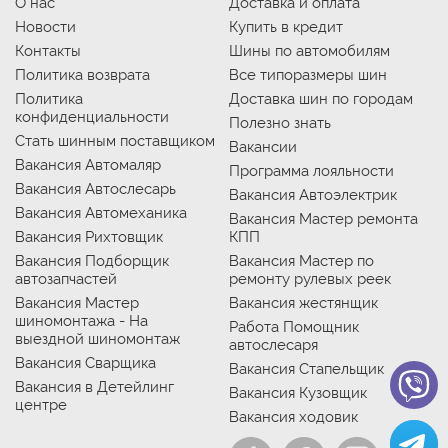
О нас
Доставка и оплата
Новости
Купить в кредит
Контакты
Шины по автомобилям
Политика возврата
Все типоразмеры шин
Политика
Доставка шин по городам
конфиденциальности
Полезно знать
Стать шинным поставщиком
Вакансии
Вакансия Автомаляр
Программа лояльности
Вакансия Автослесарь
Вакансия Автоэлектрик
Вакансия Автомеханика
Вакансия Мастер ремонта
Вакансия Рихтовщик
КПП
Вакансия Подборщик
Вакансия Мастер по
автозапчастей
ремонту рулевых реек
Вакансия Мастер
Вакансия жестянщик
шиномонтажа - На
Работа Помощник
выездной шиномонтаж
автослесаря
Вакансия Сварщика
Вакансия Стапельщик
Вакансия в Детейлинг
Вакансия Кузовщик
центре
Вакансия ходовик