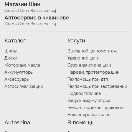
Магазин Шин
Strada Calea Basarabiei 44
Автосервис в кишиневе
Strada Calea Basarabiei 44
Каталог
Услуги
Шины
Выездной шиномонтаж
Диски
Хранение шин
Моторные масла
Сезонная смена шин
Аккумуляторы
Нарезка протектора шин
Аксессуары
Техпомощь при дтп
Автосигнализации
Техпомощь при застревании
Подвоз топлива
Запуск аккумулятора
Ремонт порезов, проколов
Балансировка колес
Autoshina
В помощь