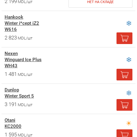
2 199
MDL/шт
НЕТ НА СКЛАДЕ
Hankook
Winter i*cept iZ2
W616
2 823
MDL/шт
Nexen
Winguard Ice Plus
WH43
1 481
MDL/шт
Dunlop
Winter Sport 5
3 191
MDL/шт
Otani
KC2000
1 595
MDL/шт