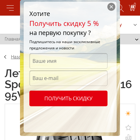
0
Хотите
Получить скидку 5 %
Позвонить
Заказать услугу
на первую покупку ?
Главная
/
Fulda SportControl 225/55 R16 95W
Подпишитесь на наши эксклюзивные
предложения и новости
Назад
Летние шины Fulda
SportControl 225/55 R16
95W
ПОЛУЧИТЬ СКИДКУ