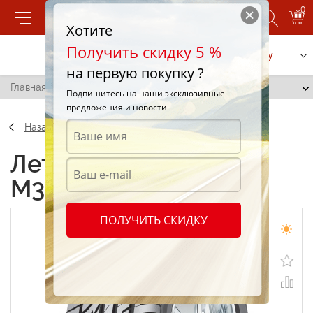
0
Хотите
Получить скидку 5 %
Позвонить
Заказать услугу
на первую покупку ?
Главная
/
Maxxis M35 225/50 R16 96W
Подпишитесь на наши эксклюзивные
предложения и новости
Назад
Летние шины Maxxis
M35 225/50 R16 96W
ПОЛУЧИТЬ СКИДКУ