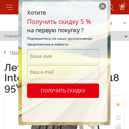
0
Хотите
Получить скидку 5 %
Позвонить
Заказать услугу
на первую покупку ?
Главная
/
Sava Intensa UHP 225/45 R18 95Y
Подпишитесь на наши эксклюзивные
предложения и новости
Назад
Летние шины Sava
Intensa UHP 225/45 R18
95Y
ПОЛУЧИТЬ СКИДКУ