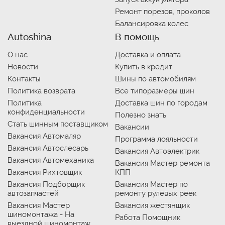
Ремонт порезов, проколов
Балансировка колес
Autoshina
В помощь
О нас
Доставка и оплата
Новости
Купить в кредит
Контакты
Шины по автомобилям
Политика возврата
Все типоразмеры шин
Политика
Доставка шин по городам
конфиденциальности
Полезно знать
Стать шинным поставщиком
Вакансии
Вакансия Автомаляр
Программа лояльности
Вакансия Автослесарь
Вакансия Автоэлектрик
Вакансия Автомеханика
Вакансия Мастер ремонта
Вакансия Рихтовщик
КПП
Вакансия Подборщик
Вакансия Мастер по
автозапчастей
ремонту рулевых реек
Вакансия Мастер
Вакансия жестянщик
шиномонтажа - На
Работа Помощник
выездной шиномонтаж