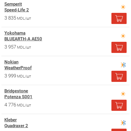
Semperit
Speed-Life 2
3 835
MDL/шт
Yokohama
BLUEARTH-A AE50
3 957
MDL/шт
Nokian
WeatherProof
3 999
MDL/шт
Bridgestone
Potenza S001
4 776
MDL/шт
Kleber
Quadraxer 2