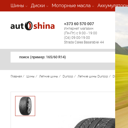
-
Шины
Диски
Моторные масла
Аккумулятор
+373 60 570 007
+373 
Интернет магазин
Мобил
(Пн-Пт) с 9:00 - 19:00
(кругл
(Сб) 09:00-19:00
регио
Strada Calea Basarabiei 44
поиск (примеp: 165/60 R14)
Главная
/
Шины
/
Летние шины
/
Dunlop
/
Летние шины Dunlop
/
Direzza D