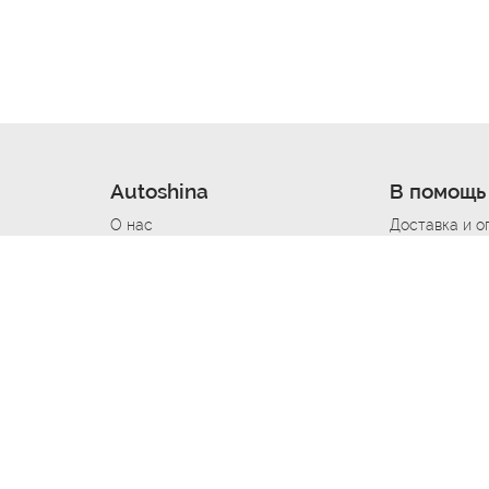
Autoshina
В помощь
О нас
Доставка и о
Новости
Купить в кре
Вакансии
Шины по авт
ин
Контакты
Все типораз
Политика возврата
Доставка шин
вании
Политика конфиденциальности
Полезно знат
Стать шинным поставщиком
Программа л
Вакансия Автомаляр
Вакансия По
лов
Вакансия Автослесарь
Вакансия Ма
На выездной
Вакансия Автомеханика
Вакансия Св
Вакансия Рихтовщик
Вакансия в Д