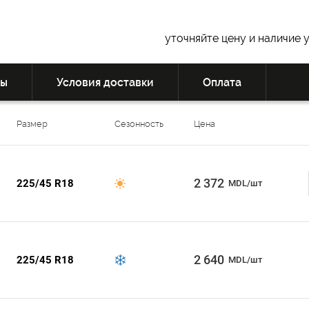
уточняйте цену и наличие 
вы
Условия доставки
Оплата
Размер
Сезонность
Цена
2 372
225/45 R18
MDL/шт
2 640
225/45 R18
MDL/шт