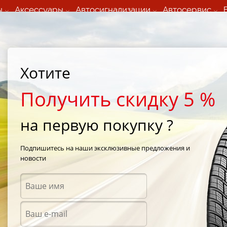
ы
Аксессуары
Автосигнализации
Автосервис
60 066 000
+373 60 608 000
ьный шиномонтаж 24/7
Автосервис в кишиневе
осуточно по всем
(Пн-Пт) с 9:00 - 19:00
Хотите
нам)
(Сб) 09:00-19:00
Strada Calea Basarabiei 44
Получить скидку 5 %
на первую покупку ?
Z101
/
Dunlop Direzza DZ101 225/45 R18 95W
Подпишитесь на наши эксклюзивные предложения и
новости
Летни