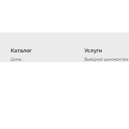
Каталог
Услуги
Шины
Выездной шиномонтаж
Диски
Хранение шин
Моторные масла
Сезонная смена шин
Аккумуляторы
Нарезка протектора ш
Аксессуары
Техпомощь при дтп
Автосигнализации
Техпомощь при застре
Подвоз топлива
Запуск аккумулятора
Ремонт порезов, проко
Балансировка колес