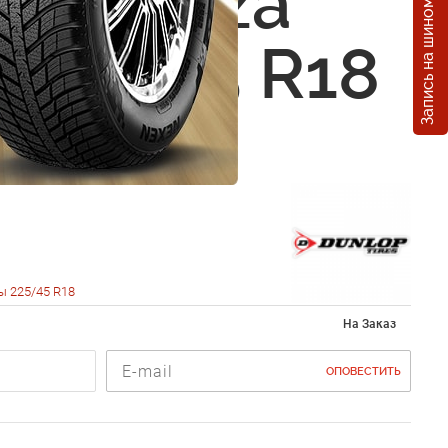
Запись на шиномонтаж
p Direzza
 225/45 R18
ы 225/45 R18
На Заказ
ОПОВЕСТИТЬ