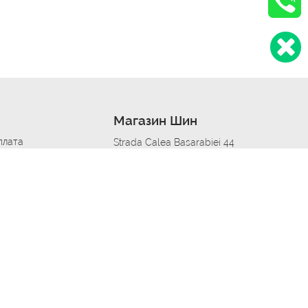
Магазин Шин
плата
Strada Calea Basarabiei 44
дит
Автосервис в кишиневе
омобилям
меры шин
Strada Calea Basarabiei 44
 по городам
ь
ояльности
Приложение Autoshina в твоем телефоне
дборщик автозапчастей
стер шиномонтажа -
 шиномонтаж
арщика
етейлинг центре