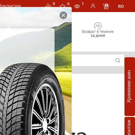
0
0
1
Вакансии
RO
Возврат в течение
14 дней
Хранение шин
е шины