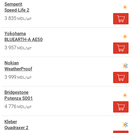
Semperit
Speed-Life 2
3 835
MDL/шт
Yokohama
BLUEARTH-A AE50
3 957
MDL/шт
Nokian
WeatherProof
3 999
MDL/шт
Bridgestone
Potenza S001
4 776
MDL/шт
Kleber
Quadraxer 2