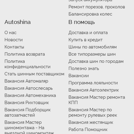
Ремонт порезов, проколов
Балансировка колес
Autoshina
В помощь
О нас
Доставка и оплата
Новости
Купить в кредит
Контакты
Шины по автомобилям
Политика возврата
Все типоразмеры шин
Политика
Доставка шин по городам
конфиденциальности
Полезно знать
Стать шинным поставщиком
Вакансии
Вакансия Автомаляр
Программа лояльности
Вакансия Автослесарь
Вакансия Автоэлектрик
Вакансия Автомеханика
Вакансия Мастер ремонта
Вакансия Рихтовщик
КПП
Вакансия Подборщик
Вакансия Мастер по
автозапчастей
ремонту рулевых реек
Вакансия Мастер
Вакансия жестянщик
шиномонтажа - На
Работа Помощник
выездной шиномонтаж