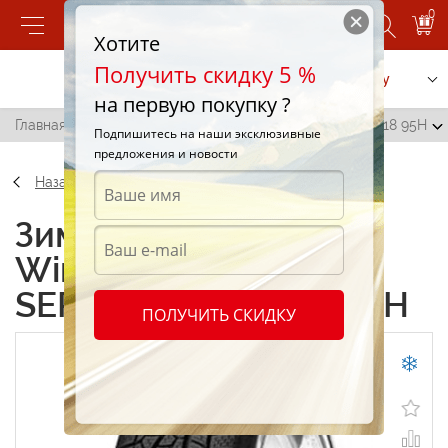
0
Хотите
Получить скидку 5 %
Позвонить
Заказать услугу
на первую покупку ?
Главная
/
Pirelli Winter 210 SottoZero SERIE II 225/45 R18 95H
Подпишитесь на наши эксклюзивные
предложения и новости
Назад
Зимние шины Pirelli
Winter 210 SottoZero
SERIE II 225/45 R18 95H
ПОЛУЧИТЬ СКИДКУ