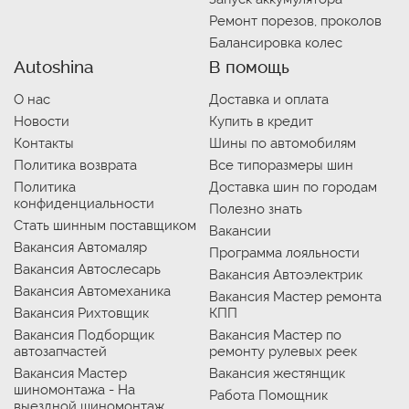
Ремонт порезов, проколов
Балансировка колес
Autoshina
В помощь
О нас
Доставка и оплата
Новости
Купить в кредит
Контакты
Шины по автомобилям
Политика возврата
Все типоразмеры шин
Политика
Доставка шин по городам
конфиденциальности
Полезно знать
Стать шинным поставщиком
Вакансии
Вакансия Автомаляр
Программа лояльности
Вакансия Автослесарь
Вакансия Автоэлектрик
Вакансия Автомеханика
Вакансия Мастер ремонта
Вакансия Рихтовщик
КПП
Вакансия Подборщик
Вакансия Мастер по
автозапчастей
ремонту рулевых реек
Вакансия Мастер
Вакансия жестянщик
шиномонтажа - На
Работа Помощник
выездной шиномонтаж